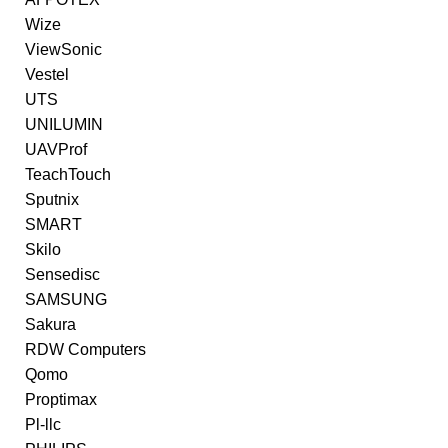
Wize
ViewSonic
Vestel
UTS
UNILUMIN
UAVProf
TeachTouch
Sputnix
SMART
Skilo
Sensedisc
SAMSUNG
Sakura
RDW Computers
Qomo
Proptimax
Pl-llc