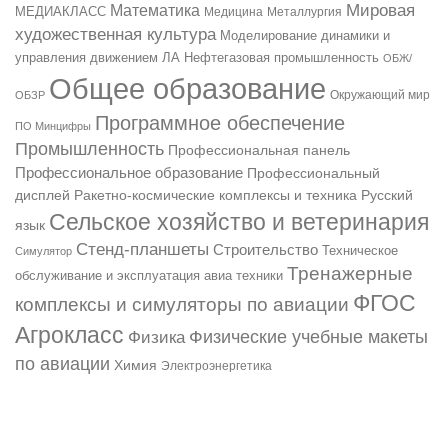
Мировая
Математика
МЕДИАКЛАСС
Медицина
Металлургия
художественная культура
Моделирование динамики и
управления движением ЛА
Нефтегазовая промышленность
ОБЖ/
Общее образование
ОБЗР
Окружающий мир
Программное обеспечение
ПО Минцифры
Промышленность
Профессиональная панель
Профессиональное образование
Профессиональный
Русский
дисплей
Ракетно-космические комплексы и техника
Сельское хозяйство и ветеринария
язык
Стенд-планшеты
Строительство
Техническое
Симулятор
Тренажерные
обслуживание и эксплуатация авиа техники
ФГОС
комплексы и симуляторы по авиации
Агрокласс
Физические учебные макеты
Физика
по авиации
Химия
Электроэнергетика