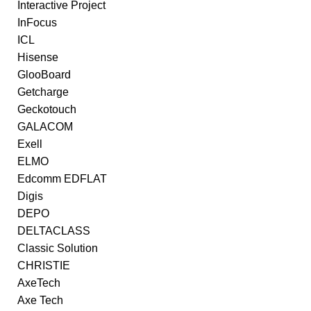
Interactive Project
InFocus
ICL
Hisense
GlooBoard
Getcharge
Geckotouch
GALACOM
Exell
ELMO
Edcomm EDFLAT
Digis
DEPO
DELTACLASS
Classic Solution
CHRISTIE
AxeTech
Axe Tech