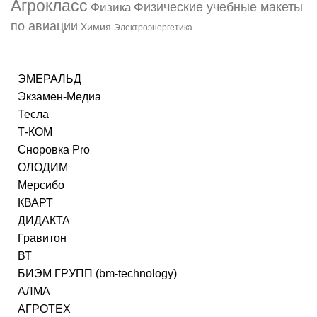
Агрокласс
Физические учебные макеты
Физика
по авиации
Химия
Электроэнергетика
ЭМЕРАЛЬД
Экзамен-Медиа
Тесла
Т-КОМ
Сноровка Pro
ОЛОДИМ
Мерсибо
КВАРТ
ДИДАКТА
Гравитон
ВТ
БИЭМ ГРУПП (bm-technology)
АЛМА
АГРОТЕХ