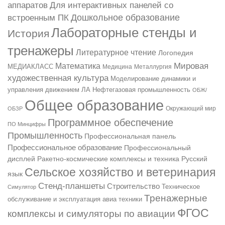
аппаратов
Для интерактивных панелей со
Дошкольное образование
встроенным ПК
Лабораторные стенды и
История
тренажеры
Литературное чтение
Логопедия
Мировая
Математика
МЕДИАКЛАСС
Медицина
Металлургия
художественная культура
Моделирование динамики и
управления движением ЛА
Нефтегазовая промышленность
ОБЖ/
Общее образование
ОБЗР
Окружающий мир
Программное обеспечение
ПО Минцифры
Промышленность
Профессиональная панель
Профессиональное образование
Профессиональный
Русский
дисплей
Ракетно-космические комплексы и техника
Сельское хозяйство и ветеринария
язык
Стенд-планшеты
Строительство
Техническое
Симулятор
Тренажерные
обслуживание и эксплуатация авиа техники
ФГОС
комплексы и симуляторы по авиации