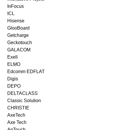
InFocus
ICL
Hisense
GlooBoard
Getcharge
Geckotouch
GALACOM
Exell
ELMO
Edcomm EDFLAT
Digis
DEPO
DELTACLASS
Classic Solution
CHRISTIE
AxeTech
Axe Tech
AnTouch