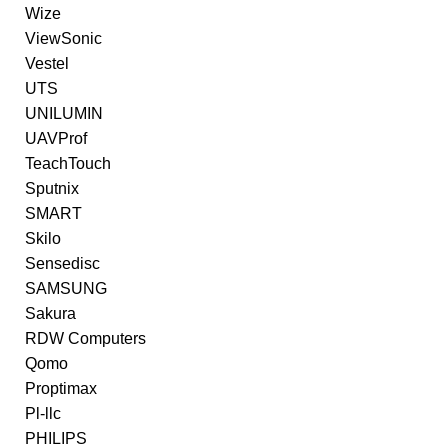
Wize
ViewSonic
Vestel
UTS
UNILUMIN
UAVProf
TeachTouch
Sputnix
SMART
Skilo
Sensedisc
SAMSUNG
Sakura
RDW Computers
Qomo
Proptimax
Pl-llc
PHILIPS