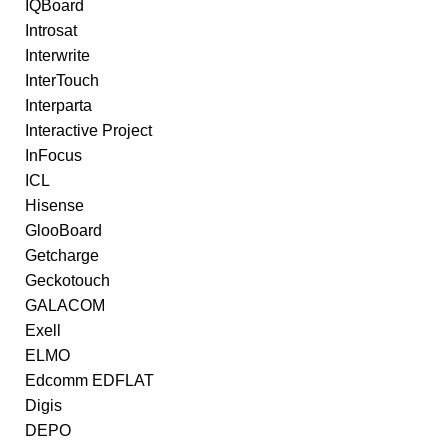
IQBoard
Introsat
Interwrite
InterTouch
Interparta
Interactive Project
InFocus
ICL
Hisense
GlooBoard
Getcharge
Geckotouch
GALACOM
Exell
ELMO
Edcomm EDFLAT
Digis
DEPO