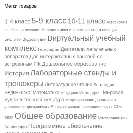
Метки товаров
5-9 класс
10-11 класс
1-4 класс
Астрономия
Аэродинамика и аэромеханика в авиации
и небесная механика
Виртуальный учебный
Биология
Видеостудия
комплекс
Двигатели летательных
География
аппаратов
Для интерактивных панелей со
Дошкольное образование
встроенным ПК
Лабораторные стенды и
История
тренажеры
Литературное чтение
Логопедия
Мировая
Математика
МЕДИАКЛАСС
Медицина
Металлургия
художественная культура
Моделирование динамики и
управления движением ЛА
Нефтегазовая промышленность
ОБЖ/
Общее образование
ОБЗР
Окружающий мир
Программное обеспечение
ПО Минцифры