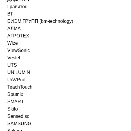
Гравитон
ВТ
БИЭМ ГРУПП (bm-technology)
АЛМА
АГРОТЕХ
Wize
ViewSonic
Vestel
UTS
UNILUMIN
UAVProf
TeachTouch
Sputnix
SMART
Skilo
Sensedisc
SAMSUNG
Sakura