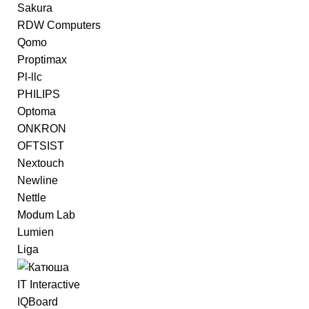
Sakura
RDW Computers
Qomo
Proptimax
Pl-llc
PHILIPS
Optoma
ONKRON
OFTSIST
Nextouch
Newline
Nettle
Modum Lab
Lumien
Liga
IT Interactive
IQBoard