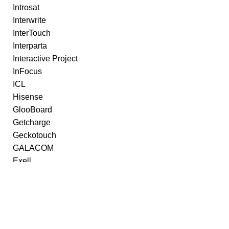
Introsat
Interwrite
InterTouch
Interparta
Interactive Project
InFocus
ICL
Hisense
GlooBoard
Getcharge
Geckotouch
GALACOM
Exell
ELMO
Edcomm EDFLAT
Digis
DEPO
DELTACLASS