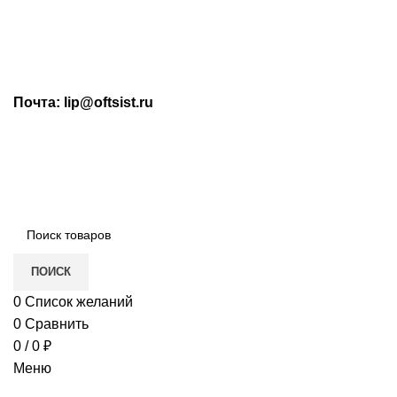
МАХ: +7 (909) 219-19-23
Почта: lip@oftsist.ru
ЗАПРОС КП
КОНТАКТЫ
Тел.:
+7 (4742) 712-220
WhatsApp/Viber:
+7 (909) 219-19-23
ПОИСК
0
Список желаний
0
Сравнить
0
/
0
₽
Меню