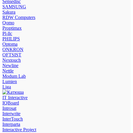
Sensedisc
SAMSUNG
Sakura
RDW Computers
Qomo
Proptimax
Pl-llc
PHILIPS
Optoma
ONKRON
OFTSIST
Nextouch
Newline
Nettle
Modum Lab
Lumien
Liga
IT Interactive
IQBoard
Introsat
Interwrite
InterTouch
Interparta
Interactive Project