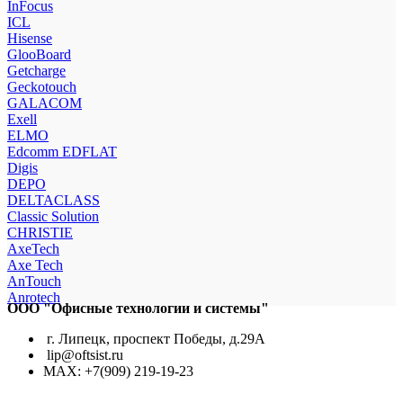
InFocus
ICL
Hisense
GlooBoard
Getcharge
Geckotouch
GALACOM
Exell
ELMO
Edcomm EDFLAT
Digis
DEPO
DELTACLASS
Classic Solution
CHRISTIE
AxeTech
Axe Tech
AnTouch
Anrotech
ООО "Офисные технологии и системы"
г. Липецк, проспект Победы, д.29А
lip@oftsist.ru
МАХ: +7(909) 219-19-23