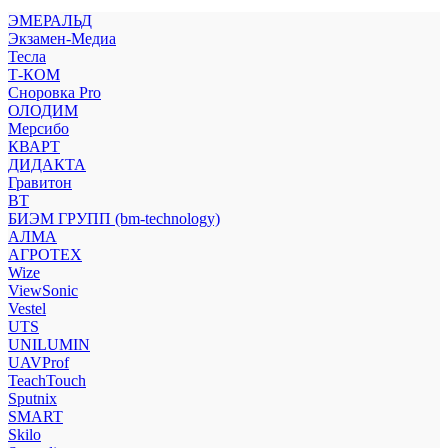
ЭМЕРАЛЬД
Экзамен-Медиа
Тесла
Т-КОМ
Сноровка Pro
ОЛОДИМ
Мерсибо
КВАРТ
ДИДАКТА
Гравитон
ВТ
БИЭМ ГРУПП (bm-technology)
АЛМА
АГРОТЕХ
Wize
ViewSonic
Vestel
UTS
UNILUMIN
UAVProf
TeachTouch
Sputnix
SMART
Skilo