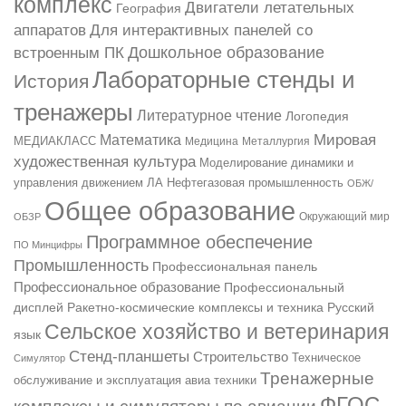
комплекс
Двигатели летательных
География
аппаратов
Для интерактивных панелей со
Дошкольное образование
встроенным ПК
Лабораторные стенды и
История
тренажеры
Литературное чтение
Логопедия
Мировая
Математика
МЕДИАКЛАСС
Медицина
Металлургия
художественная культура
Моделирование динамики и
управления движением ЛА
Нефтегазовая промышленность
ОБЖ/
Общее образование
ОБЗР
Окружающий мир
Программное обеспечение
ПО Минцифры
Промышленность
Профессиональная панель
Профессиональное образование
Профессиональный
Русский
дисплей
Ракетно-космические комплексы и техника
Сельское хозяйство и ветеринария
язык
Стенд-планшеты
Строительство
Техническое
Симулятор
Тренажерные
обслуживание и эксплуатация авиа техники
ФГОС