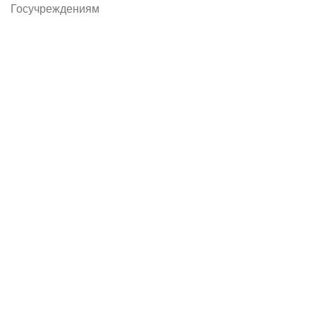
Госучреждениям
Тендеры
ЭДО
Покупателям
О нас
Сертификаты
Новости
Контакты
Помощь
Реквизиты
Гарантии и возврат
Вакансии
Обратная связь