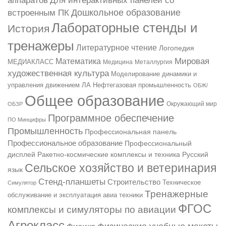
аппаратов
Для интерактивных панелей со
Дошкольное образование
встроенным ПК
Лабораторные стенды и
История
тренажеры
Литературное чтение
Логопедия
Мировая
Математика
МЕДИАКЛАСС
Медицина
Металлургия
художественная культура
Моделирование динамики и
управления движением ЛА
Нефтегазовая промышленность
ОБЖ/
Общее образование
ОБЗР
Окружающий мир
Программное обеспечение
ПО Минцифры
Промышленность
Профессиональная панель
Профессиональное образование
Профессиональный
Русский
дисплей
Ракетно-космические комплексы и техника
Сельское хозяйство и ветеринария
язык
Стенд-планшеты
Строительство
Техническое
Симулятор
Тренажерные
обслуживание и эксплуатация авиа техники
ФГОС
комплексы и симуляторы по авиации
Агрокласс