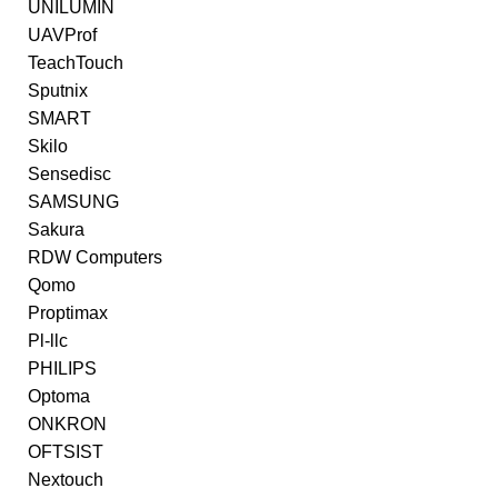
UNILUMIN
UAVProf
TeachTouch
Sputnix
SMART
Skilo
Sensedisc
SAMSUNG
Sakura
RDW Computers
Qomo
Proptimax
Pl-llc
PHILIPS
Optoma
ONKRON
OFTSIST
Nextouch