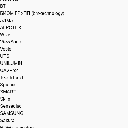
ВТ
БИЭМ ГРУПП (bm-technology)
АЛМА
АГРОТЕХ
Wize
ViewSonic
Vestel
UTS
UNILUMIN
UAVProf
TeachTouch
Sputnix
SMART
Skilo
Sensedisc
SAMSUNG
Sakura
RDW Computers