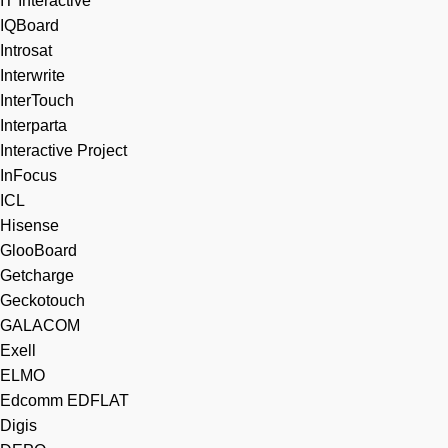
IT Interactive
IQBoard
Introsat
Interwrite
InterTouch
Interparta
Interactive Project
InFocus
ICL
Hisense
GlooBoard
Getcharge
Geckotouch
GALACOM
Exell
ELMO
Edcomm EDFLAT
Digis