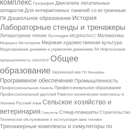
комплекс
Двигатели летательных
География
аппаратов
Для интерактивных панелей со встроенным
История
Дошкольное образование
ПК
Лабораторные стенды и тренажеры
Литературное чтение
Математика
Логопедия
МЕДИАКЛАСС
Мировая художественная культура
Медицина
Металлургия
Моделирование динамики и управления движением ЛА
Нефтегазовая
Общее
промышленность
ОБЖ/ОБЗР
образование
Окружающий мир
ПО Минцифры
Программное обеспечение
Промышленность
Профессиональное образование
Профессиональная панель
Профессиональный дисплей
Ракетно-космические комплексы и
Сельское хозяйство и
Русский язык
техника
ветеринария
Стенд-планшеты
Строительство
Симулятор
Техническое обслуживание и эксплуатация авиа техники
Тренажерные комплексы и симуляторы по