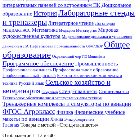
Дошкольное
интерактивных панелей со встроенным ПК
Лабораторные стенды
История
образование
и тренажеры
Литературное чтение
Логопедия
Мировая
Математика
МЕДИАКЛАСС
Медицина
Металлургия
художественная культура
Моделирование динамики и управления
Общее
движением ЛА
Нефтегазовая промышленность
ОБЖ/ОБЗР
образование
Окружающий мир
ПО Минцифры
Программное обеспечение
Промышленность
Профессиональное образование
Профессиональная панель
Профессиональный дисплей
Ракетно-космические комплексы и
Сельское хозяйство и
Русский язык
техника
ветеринария
Стенд-планшеты
Строительство
Симулятор
Техническое обслуживание и эксплуатация авиа техники
Тренажерные комплексы и симуляторы по авиации
ФГОС Агрокласс
Физические учебные
Физика
макеты по авиации
Химия
Электроэнергетика
Главная
Товары с меткой «Стенд-планшеты»
Отображение 1–12 из 40