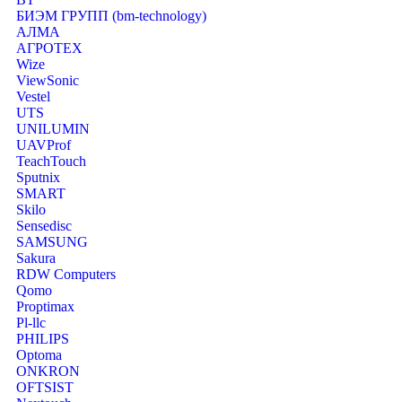
БИЭМ ГРУПП (bm-technology)
АЛМА
АГРОТЕХ
Wize
ViewSonic
Vestel
UTS
UNILUMIN
UAVProf
TeachTouch
Sputnix
SMART
Skilo
Sensedisc
SAMSUNG
Sakura
RDW Computers
Qomo
Proptimax
Pl-llc
PHILIPS
Optoma
ONKRON
OFTSIST