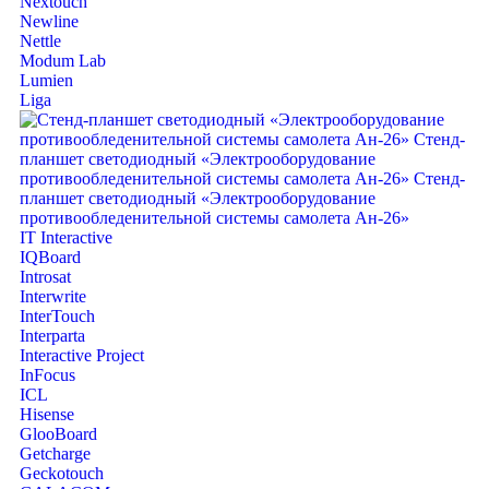
Nextouch
Newline
Nettle
Modum Lab
Lumien
Liga
IT Interactive
IQBoard
Introsat
Interwrite
InterTouch
Interparta
Interactive Project
InFocus
ICL
Hisense
GlooBoard
Getcharge
Geckotouch