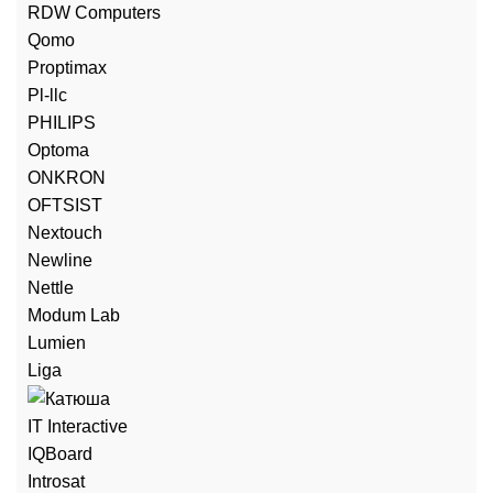
RDW Computers
Qomo
Proptimax
Pl-llc
PHILIPS
Optoma
ONKRON
OFTSIST
Nextouch
Newline
Nettle
Modum Lab
Lumien
Liga
IT Interactive
IQBoard
Introsat