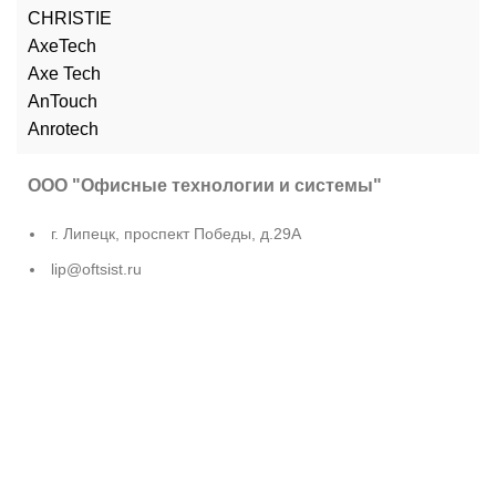
CHRISTIE
AxeTech
Axe Tech
AnTouch
Anrotech
ООО "Офисные технологии и системы"
г. Липецк, проспект Победы, д.29А
lip@oftsist.ru
МАХ: +7(909) 219-19-23
Последние посты
Образовательные плакаты для реестровых
интерактивных панелей LUMIEN
11.06.2026
Без комментариев