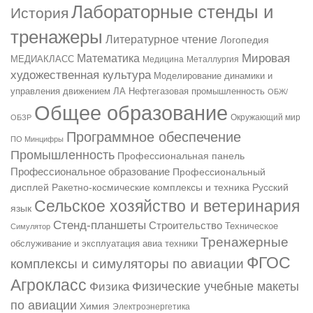
Лабораторные стенды и
История
тренажеры
Литературное чтение
Логопедия
Мировая
Математика
МЕДИАКЛАСС
Медицина
Металлургия
художественная культура
Моделирование динамики и
управления движением ЛА
Нефтегазовая промышленность
ОБЖ/
Общее образование
ОБЗР
Окружающий мир
Программное обеспечение
ПО Минцифры
Промышленность
Профессиональная панель
Профессиональное образование
Профессиональный
Русский
дисплей
Ракетно-космические комплексы и техника
Сельское хозяйство и ветеринария
язык
Стенд-планшеты
Строительство
Техническое
Симулятор
Тренажерные
обслуживание и эксплуатация авиа техники
ФГОС
комплексы и симуляторы по авиации
Агрокласс
Физические учебные макеты
Физика
по авиации
Химия
Электроэнергетика