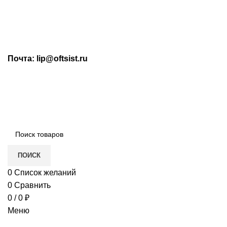
МАХ: +7 (909) 219-19-23
Почта: lip@oftsist.ru
ЗАПРОС КП
КОНТАКТЫ
Тел.:
+7 (4742) 712-220
WhatsApp/Viber:
+7 (909) 219-19-23
ПОИСК
0
Список желаний
0
Сравнить
0
/
0
₽
Меню