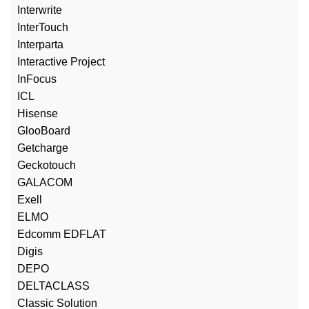
Interwrite
InterTouch
Interparta
Interactive Project
InFocus
ICL
Hisense
GlooBoard
Getcharge
Geckotouch
GALACOM
Exell
ELMO
Edcomm EDFLAT
Digis
DEPO
DELTACLASS
Classic Solution