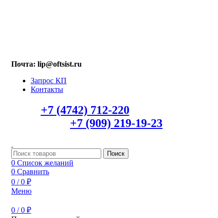
МАХ: +7 (909) 219-19-23
Почта: lip@oftsist.ru
Запрос КП
Контакты
Тел.:
+7 (4742) 712-220
WhatsApp/Viber
+7 (909) 219-19-23
Поиск
0
Список желаний
0
Сравнить
0
/
0
₽
Меню
0
/
0
₽