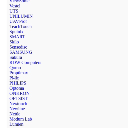
ViewSonic
Vestel
UTS
UNILUMIN
UAVProf
TeachTouch
Sputnix
SMART
Skilo
Sensedisc
SAMSUNG
Sakura
RDW Computers
Qomo
Proptimax
Pl-llc
PHILIPS
Optoma
ONKRON
OFTSIST
Nextouch
Newline
Nettle
Modum Lab
Lumien