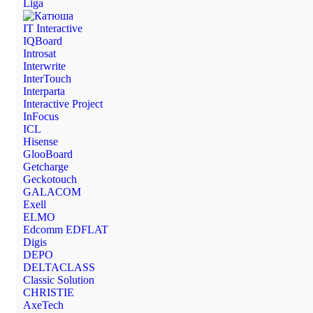
Liga
IT Interactive
IQBoard
Introsat
Interwrite
InterTouch
Interparta
Interactive Project
InFocus
ICL
Hisense
GlooBoard
Getcharge
Geckotouch
GALACOM
Exell
ELMO
Edcomm EDFLAT
Digis
DEPO
DELTACLASS
Classic Solution
CHRISTIE
AxeTech