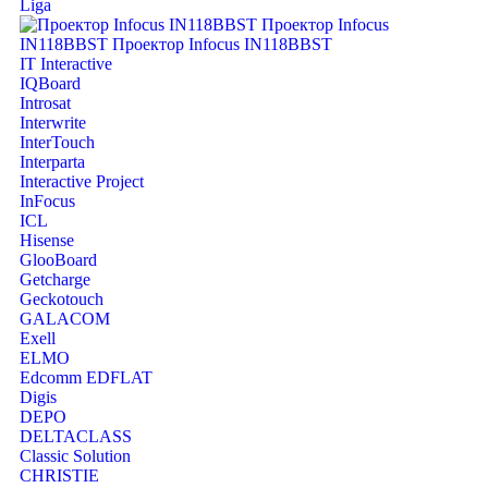
Liga
IT Interactive
IQBoard
Introsat
Interwrite
InterTouch
Interparta
Interactive Project
InFocus
ICL
Hisense
GlooBoard
Getcharge
Geckotouch
GALACOM
Exell
ELMO
Edcomm EDFLAT
Digis
DEPO
DELTACLASS
Classic Solution
CHRISTIE