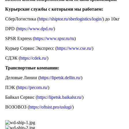
Курьерские службы с которыми мы работаем:
СберЛогистика (
https://shiptor.ru/sberlogistics/login/
) до 10кг
DPD (
https://www.dpd.ru/
)
SPSR Express (
https://www.spsr.ru/ru
)
Курьер Сервис Экспресс (
https://www.cse.ru/
)
СДЭК (
https://cdek.ru/
)
Транспортные компании:
Деловые Линии (
https://lipetsk.dellin.ru/
)
ПЭК (
https://pecom.ru/
)
Байкал Сервис (
https://lipetsk.baikalsr.ru/
)
ВОЗОВОЗ (
https://oftsist.pro/uslugi/
)