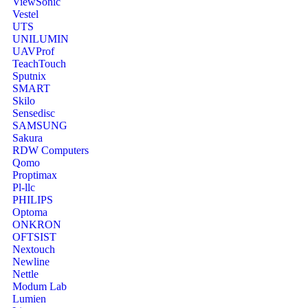
ViewSonic
Vestel
UTS
UNILUMIN
UAVProf
TeachTouch
Sputnix
SMART
Skilo
Sensedisc
SAMSUNG
Sakura
RDW Computers
Qomo
Proptimax
Pl-llc
PHILIPS
Optoma
ONKRON
OFTSIST
Nextouch
Newline
Nettle
Modum Lab
Lumien