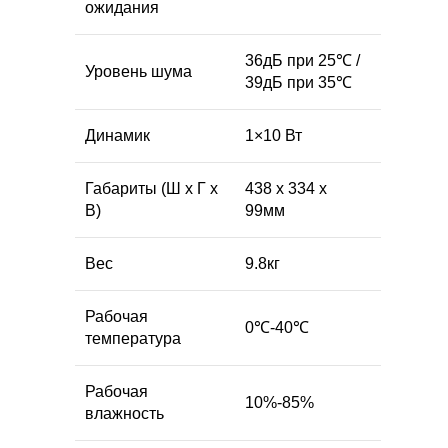
ожидания
36дБ при 25℃ /
Уровень шума
39дБ при 35℃
Динамик
1×10 Вт
Габариты (Ш x Г x
438 x 334 x
В)
99мм
Вес
9.8кг
Рабочая
0℃-40℃
температура
Рабочая
10%-85%
влажность