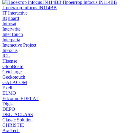
IT Interactive
IQBoard
Introsat
Interwrite
InterTouch
Interparta
Interactive Project
InFocus
ICL
Hisense
GlooBoard
Getcharge
Geckotouch
GALACOM
Exell
ELMO
Edcomm EDFLAT
Digis
DEPO
DELTACLASS
Classic Solution
CHRISTIE
AxeTech