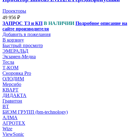
Проекторы
49 956
₽
ЗАПРОС ТЗ и КП
В НАЛИЧИИ
Подробное описание на
сайте производителя
Добавить в пожелания
В корзину
Быстрый просмотр
ЭМЕРАЛЬД
Экзамен-Медиа
Тесла
Т-КОМ
Сноровка Pro
ОЛОДИМ
Мерсибо
КВАРТ
ДИДАКТА
Гравитон
ВТ
БИЭМ ГРУПП (bm-technology)
АЛМА
АГРОТЕХ
Wize
ViewSonic