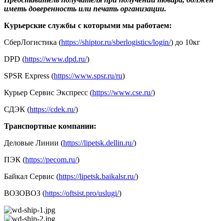
иметь доверенность или печать организации.
Курьерские службы с которыми мы работаем:
СберЛогистика (
https://shiptor.ru/sberlogistics/login/
) до 10кг
DPD (
https://www.dpd.ru/
)
SPSR Express (
https://www.spsr.ru/ru
)
Курьер Сервис Экспресс (
https://www.cse.ru/
)
СДЭК (
https://cdek.ru/
)
Транспортные компании:
Деловые Линии (
https://lipetsk.dellin.ru/
)
ПЭК (
https://pecom.ru/
)
Байкал Сервис (
https://lipetsk.baikalsr.ru/
)
ВОЗОВОЗ (
https://oftsist.pro/uslugi/
)