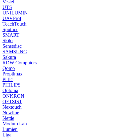
Vestel
UTS
UNILUMIN
UAVProf
TeachTouch
Sputnix
SMART
Skilo
Sensedisc
SAMSUNG
Sakura
RDW Computers
Qomo
Proptimax
Pl-llc
PHILIPS
Optoma
ONKRON
OFTSIST
Nextouch
Newline
Nettle
Modum Lab
Lumien
Liga