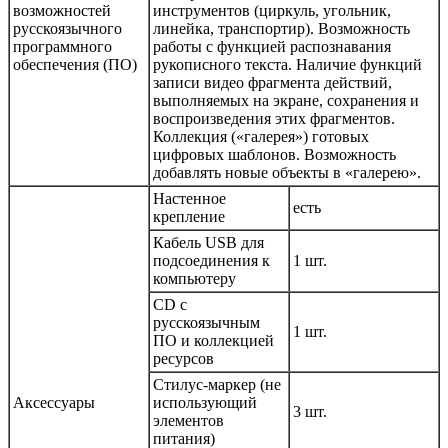
возможностей
инструментов (циркуль, угольник,
русскоязычного
линейка, транспортир). Возможность
программного
работы с функцией распознавания
обеспечения (ПО)
рукописного текста. Наличие функций
записи видео фрагмента действий,
выполняемых на экране, сохранения и
воспроизведения этих фрагментов.
Коллекция («галерея») готовых
цифровых шаблонов. Возможность
добавлять новые объекты в «галерею».
Настенное
есть
крепление
Кабель USB для
подсоединения к
1 шт.
компьютеру
CD с
русскоязычным
1 шт.
ПО и коллекцией
ресурсов
Стилус-маркер (не
Аксессуары
использующий
3 шт.
элементов
питания)