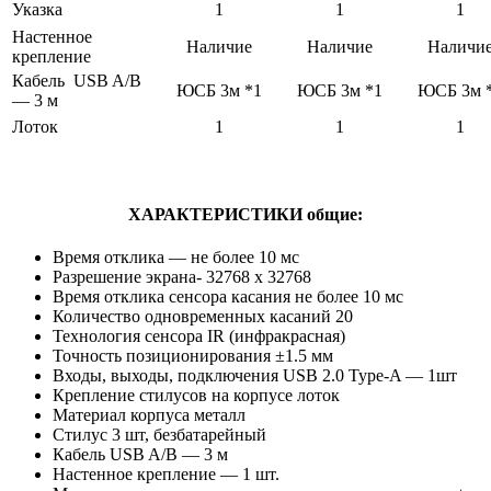
Указка
1
1
1
Настенное
Наличие
Наличие
Наличи
крепление
Кабель USB A/B
ЮСБ 3м *1
ЮСБ 3м *1
ЮСБ 3м 
— 3 м
Лоток
1
1
1
ХАРАКТЕРИСТИКИ общие:
Время отклика — не более 10 мс
Разрешение экрана- 32768 x 32768
Время отклика сенсора касания не более 10 мс
Количество одновременных касаний 20
Технология сенсора IR (инфракрасная)
Точность позиционирования ±1.5 мм
Входы, выходы, подключения USB 2.0 Type-A — 1шт
Крепление стилусов на корпусе лоток
Материал корпуса металл
Стилус 3 шт, безбатарейный
Кабель USB A/B — 3 м
Настенное крепление — 1 шт.