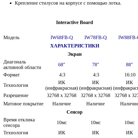
Крепление стилусов на корпусе с помощью лотка.
Interactive Board
Модель
IW68FB-Q
IW78FB-Q
IW88FB-
ХАРАКТЕРИСТИКИ
Экран
Диагональ
68″
78″
88″
активной области
Формат
4:3
4:3
16:10
ИК
ИК
ИК
Технология
(инфракрасная)
(инфракрасная)
(инфракрас
Разрешение
32768 x 32768
32768 x 32768
32768 x 32
Матовое покрытие
Наличие
Наличие
Наличи
Сенсор
Время отклика
10мс
10мс
10мс
сенсора
Технология
ИК
ИК
ИК