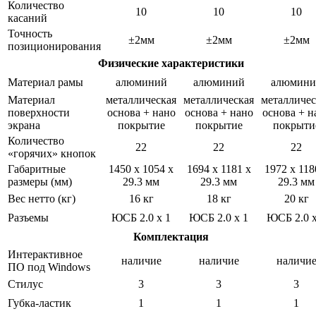
Количество
10
10
10
касаний
Точность
±2мм
±2мм
±2мм
позиционирования
Физические характеристики
Материал рамы
алюминий
алюминий
алюмини
Материал
металлическая
металлическая
металличес
поверхности
основа + нано
основа + нано
основа + н
экрана
покрытие
покрытие
покрыти
Количество
22
22
22
«горячих» кнопок
Габаритные
1450 x 1054 х
1694 x 1181 х
1972 x 118
размеры (мм)
29.3 мм
29.3 мм
29.3 мм
Вес нетто (кг)
16 кг
18 кг
20 кг
Разъемы
ЮСБ 2.0 x 1
ЮСБ 2.0 x 1
ЮСБ 2.0 x
Комплектация
Интерактивное
наличие
наличие
наличи
ПО под Windows
Стилус
3
3
3
Губка-ластик
1
1
1