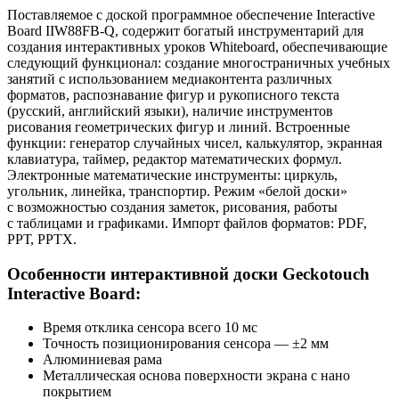
Поставляемое с доской программное обеспечение Interactive
Board IIW88FB-Q, содержит богатый инструментарий для
создания интерактивных уроков Whiteboard, обеспечивающие
следующий функционал: создание многостраничных учебных
занятий с использованием медиаконтента различных
форматов, распознавание фигур и рукописного текста
(русский, английский языки), наличие инструментов
рисования геометрических фигур и линий. Встроенные
функции: генератор случайных чисел, калькулятор, экранная
клавиатура, таймер, редактор математических формул.
Электронные математические инструменты: циркуль,
угольник, линейка, транспортир. Режим «белой доски»
с возможностью создания заметок, рисования, работы
с таблицами и графиками. Импорт файлов форматов: РDF,
РРТ, РРТХ.
Особенности интерактивной доски Geckotouch
Interactive Board:
Время отклика сенсора всего 10 мс
Точность позиционирования сенсора — ±2 мм
Алюминиевая рама
Металлическая основа поверхности экрана с нано
покрытием