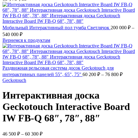
Мобильный Интерактивный пол тумба Светлячок
200 000
₽
–
540 000
₽
Вернемся к продуктам
Раздвижная рельсовая система досок Geckotouch для
интерактивных панелей 55", 65", 75"
60 200
₽
–
76 800
₽
Geckotouch
Интерактивная доска
Geckotouch Interactive Board
IW FB-Q 68″, 78″, 88″
46 500
₽
–
60 300
₽