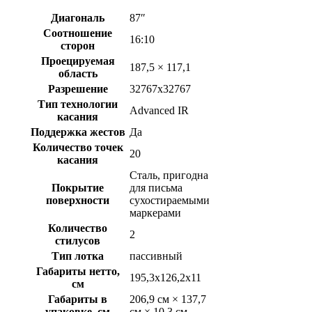
Диагональ
87″
Соотношение
16:10
сторон
Проецируемая
187,5 × 117,1
область
Разрешение
32767х32767
Тип технологии
Advanced IR
касания
Поддержка жестов
Да
Количество точек
20
касания
Сталь, пригодна
Покрытие
для письма
поверхности
сухостираемыми
маркерами
Количество
2
стилусов
Тип лотка
пассивный
Габариты нетто,
195,3х126,2х11
см
Габариты в
206,9 см × 137,7
упаковке, см
см × 10,3 см