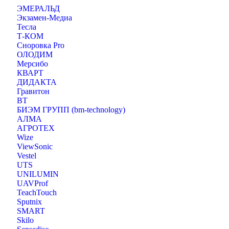
ЭМЕРАЛЬД
Экзамен-Медиа
Тесла
Т-КОМ
Сноровка Pro
ОЛОДИМ
Мерсибо
КВАРТ
ДИДАКТА
Гравитон
ВТ
БИЭМ ГРУПП (bm-technology)
АЛМА
АГРОТЕХ
Wize
ViewSonic
Vestel
UTS
UNILUMIN
UAVProf
TeachTouch
Sputnix
SMART
Skilo