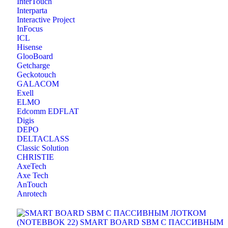
InterTouch
Interparta
Interactive Project
InFocus
ICL
Hisense
GlooBoard
Getcharge
Geckotouch
GALACOM
Exell
ELMO
Edcomm EDFLAT
Digis
DEPO
DELTACLASS
Classic Solution
CHRISTIE
AxeTech
Axe Tech
AnTouch
Anrotech