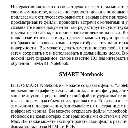
Интерактивная доска позволяет делать все, что вы можете 
своем компьютере, касаясь поверхности доски с помощью 
прилагаемых стилусов: открывайте и закрывайте приложе
просматривайте файлы, проводить встречи с коллегами и 
создавайте новые документы или редактируйте существую
посещать веб-сайты, воспроизводите видеоклипы и т. д. Ко
подключаете интерактивную доску к компьютеру и проекто
изображение с вашего компьютера отображается на интер
поверхности . Вы можете делать заметки поверх любых пр
затем сохранять их и использовать в дальнейших целях. В 
доской идет фирменное, самое известно ПО для интеракти
обучения – SMART Notebook.
SMART Notebook
В ПО SMART Notebook вы можете создавать файлы *.noteb
включающие графику, текст, таблицы, линии, фигуры, ан
многое другое. Представляйте свой файл и удерживайте в
класса, перемещая объекты и управляя ими. Если ваш клас
замечания и предложения, записывайте их на странице с 
цифровых чернил. Вы можете открывать файлы *.noteboo
Notebook на компьютерах с операционными системами Wi
Mac. Вы также можете экспортировать свой файл в раз ли
форматы, включая HTML и PDF.