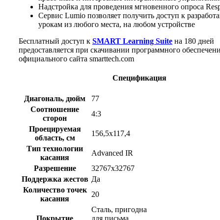
Надстройка для проведения мгновенного опроса Resp
Сервис Lumio позволяет получить доступ к разрабо
урокам из любого места, на любом устройстве
Бесплатный доступ к
SMART Learning Suite
на 180 дней
предоставляется при скачивании программного обеспечени
официального сайта smarttech.com
Спецификация
Диагональ, дюйм
77
Соотношение
4:3
сторон
Проецируемая
156,5х117,4
область, см
Тип технологии
Advanced IR
касания
Разрешение
32767х32767
Поддержка жестов
Да
Количество точек
20
касания
Сталь, пригодна
Покрытие
для письма