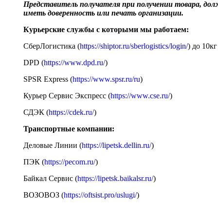
Представитель получателя при получении товара, до
иметь доверенность или печать организации.
Курьерские службы с которыми мы работаем:
СберЛогистика (
https://shiptor.ru/sberlogistics/login/
) до 10кг
DPD (
https://www.dpd.ru/
)
SPSR Express (
https://www.spsr.ru/ru
)
Курьер Сервис Экспресс (
https://www.cse.ru/
)
СДЭК (
https://cdek.ru/
)
Транспортные компании:
Деловые Линии (
https://lipetsk.dellin.ru/
)
ПЭК (
https://pecom.ru/
)
Байкал Сервис (
https://lipetsk.baikalsr.ru/
)
ВОЗОВОЗ (
https://oftsist.pro/uslugi/
)