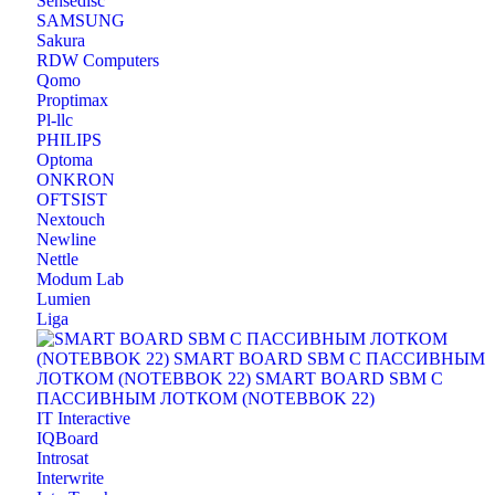
Sensedisc
SAMSUNG
Sakura
RDW Computers
Qomo
Proptimax
Pl-llc
PHILIPS
Optoma
ONKRON
OFTSIST
Nextouch
Newline
Nettle
Modum Lab
Lumien
Liga
IT Interactive
IQBoard
Introsat
Interwrite