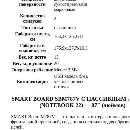
поверхности
сухостираемыми
маркерами
Количество
2
стилусов
Тип лотка
пассивный
Габариты нетто,
164,4х126,2х11
см
Габариты в
175,9х137,7х10,3
упаковке, см
Вес, кг, нетто
13
Вес, кг, в упаковке
20
Энергопотребление
Менее 2,5Вт
USB кабель (5м),
Комплектация
два пассивных
стилуса
SMART BOARD SBM787V С ПАССИВНЫМ
(NOTEBOOK 22) — 87″ (дюймов)
SMART Board M787V — это настенная интерактивная доск
фронтальной проекцией, созданная специально для образо
целей.