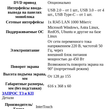
DVD привод
Опционально
Интерфейсы ввода-
USB 2.0 – от 1 шт., USB 3.0 – от 4
вывода на панелях
шт., USB Type-C – от 1 шт.
моноблока
Сетевые интерфейсы
1х RJ45 LAN 1000 Мбит/с
Microsoft Windows, Astra Linux,
Поддерживаемые ОС
RedOS, Ubuntu и другие на базе
Linux
От сети переменного тока
напряжением 220 В, частотой 50
Электропитание
Гц, через
внешний блок питания
мощностью до 450 Вт
Возможность поворота экрана на
Поворот экрана
90° (портретный режим)
Высота подъема экрана,
От 128 до 155
мм
Габаритные размеры,
616 x 368 x 60
мм (без подставки)
ЗАПРОС ТЗ и КП
Детали
Производитель/
InterTouch
Бренд