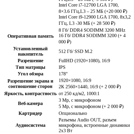
Intel Core i7-12700 LGA 1700,
8×3.6 ГГц,L3 – 25 МБ (+20 000 ₽)
Intel Core i9-12900 LGA 1700, 8х3,2
ГГц, L3 -30 МБ (+ 28 500 ₽)
8 Гб/ DDR4 SODIMM 3200 MHz
16 Гб/ DDR4 SODIMM 3200 (+ 4
Оперативная память
000 ₽)
Установленный
512 Гб/ SSD M.2
накопитель
Разрешение
FullHD (1920×1080), 16:9
Тип матрицы
IPS
Угол обзора
178°
1920×1080, 16:9
Разрешение экрана и
соотношение сторон
2К 2560×1440, 16:9 (+ 2 000 ₽)
Яркость, контрастность
от 250 кд/м2, 1000:1
3 Mp, с микрофоном
Веб-камера
5 Mp, с микрофоном (+ 2 000 ₽)
Картридер
Опционально
Разъемы Audio OUT, разъем
Аудиосистема
микрофона, встроенные динамики
2х3 Вт