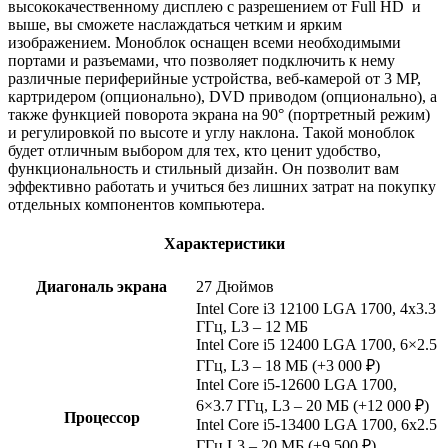
высококачественному дисплею с разрешением от Full HD и
выше, вы сможете наслаждаться четким и ярким
изображением. Моноблок оснащен всеми необходимыми
портами и разъемами, что позволяет подключить к нему
различные периферийные устройства, веб-камерой от 3 MP,
картридером (опционально), DVD приводом (опционально), а
также функцией поворота экрана на 90° (портретный режим)
и регулировкой по высоте и углу наклона. Такой моноблок
будет отличным выбором для тех, кто ценит удобство,
функциональность и стильный дизайн. Он позволит вам
эффективно работать и учиться без лишних затрат на покупку
отдельных компонентов компьютера.
Характеристики
Диагональ экрана
27 Дюймов
Intel Core i3 12100 LGA 1700, 4х3.3
ГГц, L3 – 12 МБ
Intel Core i5 12400 LGA 1700, 6×2.5
ГГц, L3 – 18 МБ (+3 000 ₽)
Intel Core i5-12600 LGA 1700,
6×3.7 ГГц, L3 – 20 МБ (+12 000 ₽)
Процессор
Intel Core i5-13400 LGA 1700, 6х2.5
ГГц,L3 – 20 МБ (+9 500 ₽)