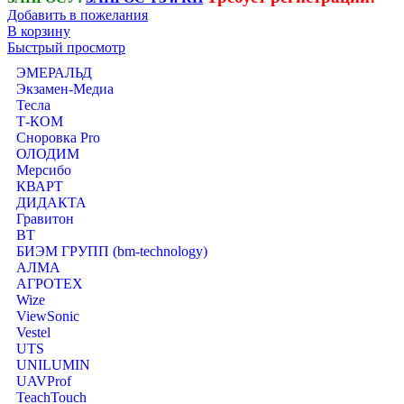
Добавить в пожелания
В корзину
Быстрый просмотр
ЭМЕРАЛЬД
Экзамен-Медиа
Тесла
Т-КОМ
Сноровка Pro
ОЛОДИМ
Мерсибо
КВАРТ
ДИДАКТА
Гравитон
ВТ
БИЭМ ГРУПП (bm-technology)
АЛМА
АГРОТЕХ
Wize
ViewSonic
Vestel
UTS
UNILUMIN
UAVProf
TeachTouch