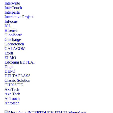
Interwrite
InterTouch
Interparta
Interactive Project
InFocus
ICL
Hisense
GlooBoard
Getcharge
Geckotouch
GALACOM
Exell
ELMO
Edcomm EDFLAT
Digis
DEPO
DELTACLASS
Classic Solution
CHRISTIE
AxeTech
Axe Tech
AnTouch
Anrotech