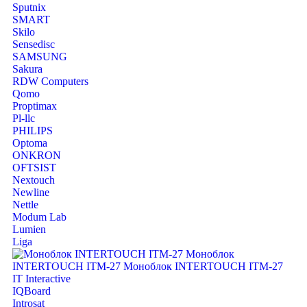
Sputnix
SMART
Skilo
Sensedisc
SAMSUNG
Sakura
RDW Computers
Qomo
Proptimax
Pl-llc
PHILIPS
Optoma
ONKRON
OFTSIST
Nextouch
Newline
Nettle
Modum Lab
Lumien
Liga
IT Interactive
IQBoard
Introsat