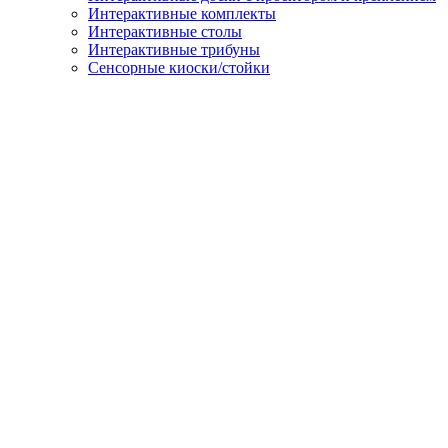
Интерактивные комплекты
Интерактивные столы
Интерактивные трибуны
Сенсорные киоски/стойки
Проекционное оборудование
Проекторы
Столики для проекторов
Документ-камеры
Проекционные экраны / экраны для проекторов
Интерактивное развлекательное оборудование
Экраны и дисплеи
Светодиодные экраны
Дисплеи для видеостен
Профессиональные панели
Информационные панели (LCD и LED дисплеи)
Аксессуары и сопутствующее оборудование
Крепления и стойки
OPS-компьютеры для панелей
Оргтехника и компьютеры
Оргтехника
Компьютерная техника
Мониторы
Моноблоки
Ноутбуки
Программное обеспечение