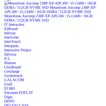
IT Interactive
IQBoard
Introsat
Interwrite
InterTouch
Interparta
Interactive Project
InFocus
ICL
Hisense
GlooBoard
Getcharge
Geckotouch
GALACOM
Exell
ELMO
Edcomm EDFLAT
Digis
DEPO
DELTACLASS