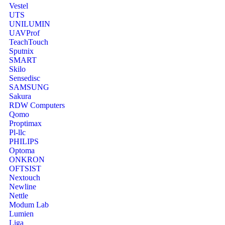
Vestel
UTS
UNILUMIN
UAVProf
TeachTouch
Sputnix
SMART
Skilo
Sensedisc
SAMSUNG
Sakura
RDW Computers
Qomo
Proptimax
Pl-llc
PHILIPS
Optoma
ONKRON
OFTSIST
Nextouch
Newline
Nettle
Modum Lab
Lumien
Liga