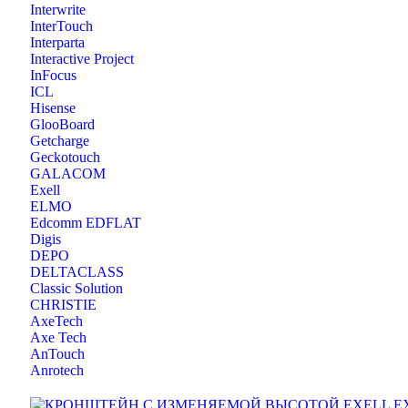
Interwrite
InterTouch
Interparta
Interactive Project
InFocus
ICL
Hisense
GlooBoard
Getcharge
Geckotouch
GALACOM
Exell
ELMO
Edcomm EDFLAT
Digis
DEPO
DELTACLASS
Classic Solution
CHRISTIE
AxeTech
Axe Tech
AnTouch
Anrotech