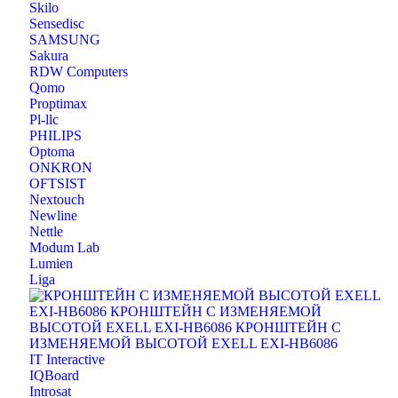
Skilo
Sensedisc
SAMSUNG
Sakura
RDW Computers
Qomo
Proptimax
Pl-llc
PHILIPS
Optoma
ONKRON
OFTSIST
Nextouch
Newline
Nettle
Modum Lab
Lumien
Liga
IT Interactive
IQBoard
Introsat