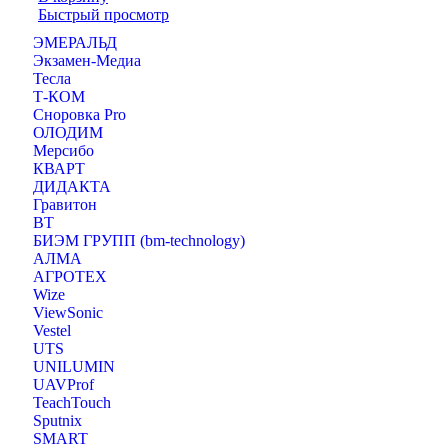
Быстрый просмотр
ЭМЕРАЛЬД
Экзамен-Медиа
Тесла
Т-КОМ
Сноровка Pro
ОЛОДИМ
Мерсибо
КВАРТ
ДИДАКТА
Гравитон
ВТ
БИЭМ ГРУПП (bm-technology)
АЛМА
АГРОТЕХ
Wize
ViewSonic
Vestel
UTS
UNILUMIN
UAVProf
TeachTouch
Sputnix
SMART