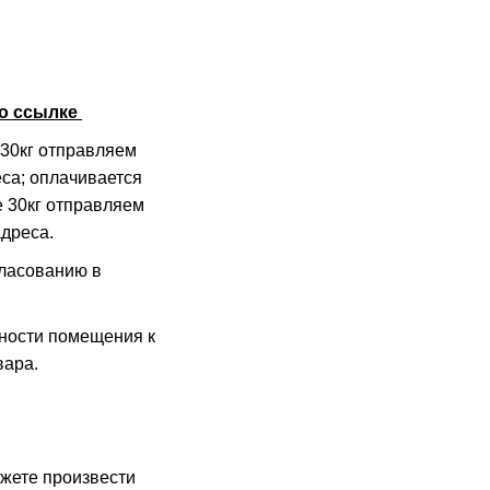
о ссылке
 30кг отправляем
са; оплачивается
е 30кг отправляем
адреса.
гласованию в
вности помещения к
вара.
ожете произвести