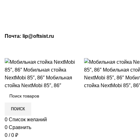
МАХ: +7 (909) 219-19-23
Почта: lip@oftsist.ru
Тел.:
+7 (
ПОИСК
0
Список желаний
0
Сравнить
0
/
0
₽