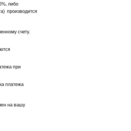
0%, либо
та) производится
енному счету.
аются
атежа при
ка платежа
лен на вашу