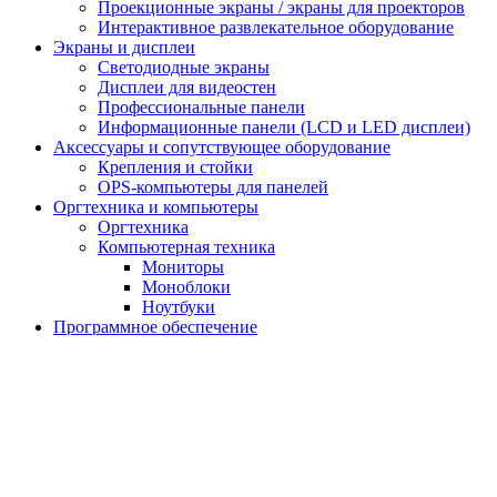
Проекционные экраны / экраны для проекторов
Интерактивное развлекательное оборудование
Экраны и дисплеи
Светодиодные экраны
Дисплеи для видеостен
Профессиональные панели
Информационные панели (LCD и LED дисплеи)
Аксессуары и сопутствующее оборудование
Крепления и стойки
OPS-компьютеры для панелей
Оргтехника и компьютеры
Оргтехника
Компьютерная техника
Мониторы
Моноблоки
Ноутбуки
Программное обеспечение
ФГОС-Агрокласс
Интерактивные 3D пособия и тренажеры
Программное обеспечение
Наглядное пособие, стенды и прочее
Космический класс
Интерактивные 3D пособия и тренажеры
Программное обеспечение
Наглядное пособие, стенды и прочее