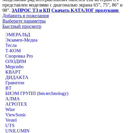
представлен моделями с диагональю экрана 65”, 75”, 86” и
98”.
ЗАПРОС ТЗ и КП
Скачать КАТАЛОГ продукции
Добавить в пожелания
Выберите параметры
Быстрый просмотр
ЭМЕРАЛЬД
Экзамен-Медиа
Тесла
Т-КОМ
Сноровка Pro
ОЛОДИМ
Мерсибо
КВАРТ
ДИДАКТА
Гравитон
ВТ
БИЭМ ГРУПП (bm-technology)
АЛМА
АГРОТЕХ
Wize
ViewSonic
Vestel
UTS
UNILUMIN