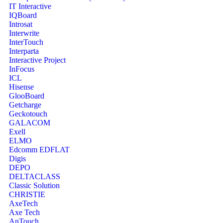
IT Interactive
IQBoard
Introsat
Interwrite
InterTouch
Interparta
Interactive Project
InFocus
ICL
Hisense
GlooBoard
Getcharge
Geckotouch
GALACOM
Exell
ELMO
Edcomm EDFLAT
Digis
DEPO
DELTACLASS
Classic Solution
CHRISTIE
AxeTech
Axe Tech
AnTouch