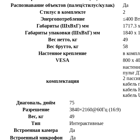
Распознавание объектов (палец/стилус/кулак)
Да
Стилус в комплекте
2
Энергопотребление
≤400 Вт
Габариты (ШхВхГ) мм
1717.3 x
Габариты упаковки (ШхВхГ) мм
1840 x 
Вес нетто, кг
49
Вес брутто, кг
58
Настенное крепление
в компл
VESA
800 x 
настенн
пульт Д
2 пасси
комплектация
кабель 
кабель
кабель
Диагональ, дюйм
75
Разрешение
3840×2160@60Гц (16:9)
Вес, кг
49
Тип
Интерактивные
Встроенная камера
Да
Встроенный микрофон
Да