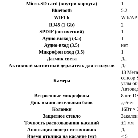
Micro-SD card (внутри корпуса)
1
Bluetooth
5.2
WIFI 6
Wifi/AP
RJ45 (1 Gb)
2
SPDIF (оптический)
1
Аудио-выход (3.5)
1
Аудио-вход (3.5)
нет
Микрофон вход (3.5)
1
Датчик света
Да
Активный магнитный держатель для стилусов
Да
13 Мега
сенсор 
Камера
углы об
Автокад
Встроенные микрофоны
8 шт, D
Доп. вычислительный блок
да/нет
Колонки
16Вт × 
Защитное стекло
Закален
Точность распознавания касаний
±1 мм
Аннотация поверх источников
Да
Время отклика на касание (мс)
< 5