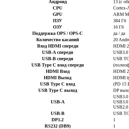
Андроид
13 (с о
CPU
Cortex-
GPU
ARM Ma
ПЗУ
384 Гб
ОЗУ
16 Гб
Поддержка OPS / OPS-C
да / да
Количество касаний
20 Andr
Вход HDMI спереди
HDMI 2.0
USB-A спереди
USB3.0 
USB-B спереди
USB TO
USB Type C вход спереди
(полноф
HDMI Вход
HDMI 2.
HDMI Выход
HDMI ty
USB Type C вход
(PD 15 
USB Type C выход
DP выхо
USB3.0 
USB-A
USB3.0 
USB2.0 
USB-B
USB TO
DP1.2
1
RS232 (DB9)
1