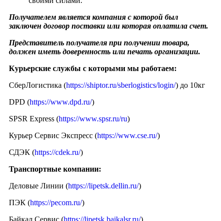
своими силами.
Получателем является компания с которой был
заключен договор поставки или которая оплатила счет.
Представитель получателя при получении товара,
должен иметь доверенность или печать организации.
Курьерские службы с которыми мы работаем:
СберЛогистика (
https://shiptor.ru/sberlogistics/login/
) до 10кг
DPD (
https://www.dpd.ru/
)
SPSR Express (
https://www.spsr.ru/ru
)
Курьер Сервис Экспресс (
https://www.cse.ru/
)
СДЭК (
https://cdek.ru/
)
Транспортные компании:
Деловые Линии (
https://lipetsk.dellin.ru/
)
ПЭК (
https://pecom.ru/
)
Байкал Сервис (
https://lipetsk.baikalsr.ru/
)