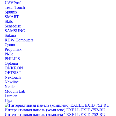
UAVProf
TeachTouch
Sputnix
SMART
Skilo
Sensedisc
SAMSUNG
Sakura
RDW Computers
Qomo
Proptimax
Pl-llc
PHILIPS
Optoma
ONKRON
OFTSIST
Nextouch
Newline
Nettle
Modum Lab
Lumien
Liga