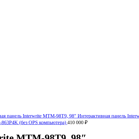
P-863P4K (без OPS компьютера)
410 000
₽
rite MTM-98T9, 98″