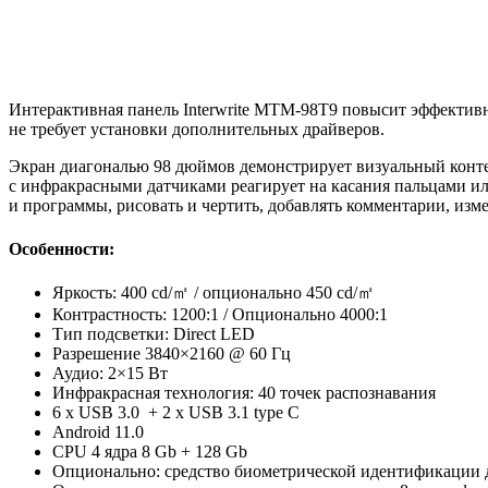
Интерактивная панель Interwrite MTM-98T9 повысит эффективн
не требует установки дополнительных драйверов.
Экран диагональю 98 дюймов демонстрирует визуальный конте
с инфракрасными датчиками реагирует на касания пальцами ил
и программы, рисовать и чертить, добавлять комментарии, изм
Особенности:
Яркость: 400 cd/㎡ / опционально 450 cd/㎡
Контрастность: 1200:1 / Опционально 4000:1
Тип подсветки: Direct LED
Разрешение 3840×2160 @ 60 Гц
Аудио: 2×15 Вт
Инфракрасная технология: 40 точек распознавания
6 x USB 3.0 + 2 x USB 3.1 type C
Android 11.0
CPU 4 ядра 8 Gb + 128 Gb
Опционально: средство биометрической идентификации 