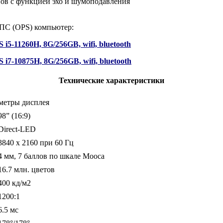
нов с функцией эхо и шумоподавления
ПС (OPS) компьютер:
5-11260H, 8G/256GB, wifi, bluetooth
7-10875H, 8G/256GB, wifi, bluetooth
Технические характеристики
метры дисплея
98” (16:9)
Direct-LED
3840 x 2160 при 60 Гц
4 мм, 7 баллов по шкале Мооса
16.7 млн. цветов
400 кд/м2
1200:1
6.5 мс