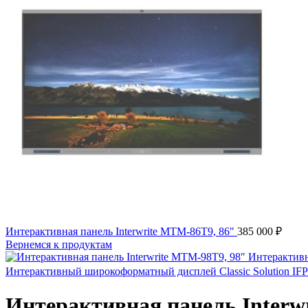
Интерактивная панель Interwrite MTM-86T9, 86"
385 000
₽
Вернемся к продуктам
Интерактивный широкоформатный дисплей Classic Solution IF
Интерактивная панель Interw