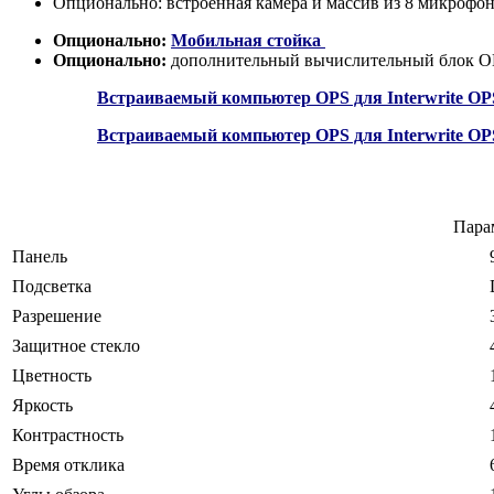
Опционально: встроенная камера и массив из 8 микрофо
Опционально:
Мобильная стойка
Опционально:
дополнительный вычислительный блок О
Встраиваемый компьютер OPS для Interwrite OPS i
Встраиваемый компьютер OPS для Interwrite OPS i
Пара
Панель
Подсветка
Разрешение
Защитное стекло
Цветность
Яркость
Контрастность
Время отклика