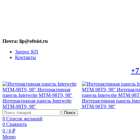
МАХ: +7 (909) 219-19-23
Почта: lip@oftsist.ru
Запрос КП
Контакты
Тел.:
+7
Поиск
0
Список желаний
0
Сравнить
0
/
0
₽
Меню