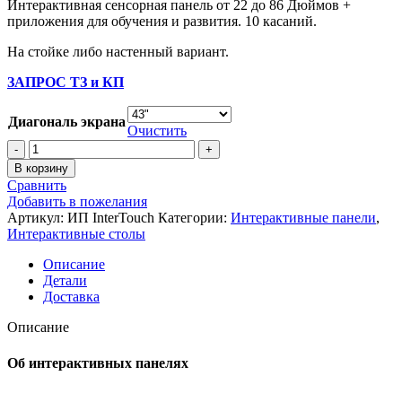
Интерактивная сенсорная панель от 22 до 86 Дюймов +
приложения для обучения и развития. 10 касаний.
На стойке либо настенный вариант.
ЗАПРОС ТЗ и КП
Диагональ экрана
Очистить
Количество
товара
В корзину
Интерактивная
Сравнить
панель
Добавить в пожелания
InterTouch
Артикул:
ИП InterTouch
Категории:
Интерактивные панели
,
от
Интерактивные столы
22
до
Описание
86
Детали
Дюймов
Доставка
Описание
Об интерактивных панелях