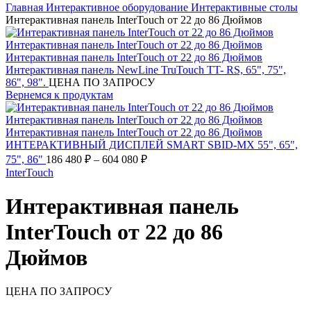
Главная
Интерактивное оборудование
Интерактивные столы
Интерактивная панель InterTouch от 22 до 86 Дюймов
Интерактивная панель NewLine TruTouch TT- RS, 65", 75",
86", 98".
ЦЕНА ПО ЗАПРОСУ
Вернемся к продуктам
ИНТЕРАКТИВНЫЙ ДИСПЛЕЙ SMART SBID-MX 55", 65",
Диапазон
75", 86"
186 480
₽
–
604 080
₽
цен:
InterTouch
186
480 ₽
Интерактивная панель
–
604
InterTouch от 22 до 86
080 ₽
Дюймов
ЦЕНА ПО ЗАПРОСУ