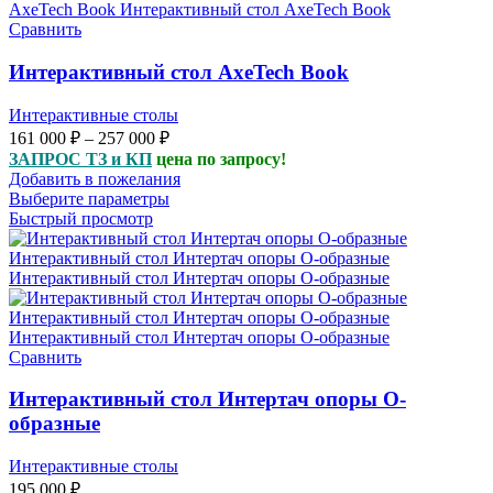
Сравнить
Интерактивный стол AxeTech Book
Интерактивные столы
Диапазон
161 000
₽
–
257 000
₽
цен:
ЗАПРОС ТЗ и КП
цена по запросу!
161
Добавить в пожелания
000 ₽
Выберите параметры
–
Быстрый просмотр
257
000 ₽
Сравнить
Интерактивный стол Интертач опоры О-
образные
Интерактивные столы
195 000
₽