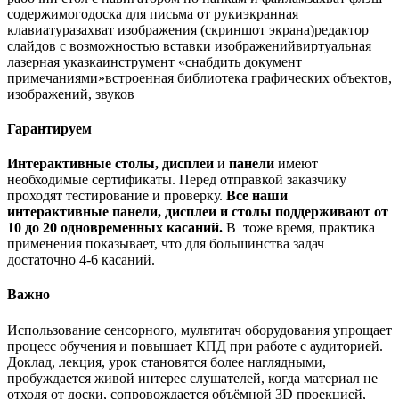
содержимогодоска для письма от рукиэкранная
клавиатуразахват изображения (скриншот экрана)редактор
слайдов с возможностью вставки изображенийвиртуальная
лазерная указкаинструмент «снабдить документ
примечаниями»встроенная библиотека графических объектов,
изображений, звуков
Гарантируем
Интерактивные столы, дисплеи
и
панели
имеют
необходимые сертификаты. Перед отправкой заказчику
проходят тестирование и проверку.
Все наши
интерактивные панели, дисплеи и столы поддерживают от
10 до 20 одновременных касаний.
В тоже время, практика
применения показывает, что для большинства задач
достаточно 4-6 касаний.
Важно
Использование сенсорного, мультитач оборудования упрощает
процесс обучения и повышает КПД при работе с аудиторией.
Доклад, лекция, урок становятся более наглядными,
пробуждается живой интерес слушателей, когда материал не
отходя от доски, сопровождается объёмной 3D проекцией,