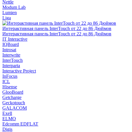
Nettle
Modum Lab
Lumien
Liga
IT Interactive
IQBoard
Introsat
Interwrite
InterTouch
Interparta
Interactive Project
InFocus
ICL
Hisense
GlooBoard
Getcharge
Geckotouch
GALACOM
Exell
ELMO
Edcomm EDFLAT
Digis