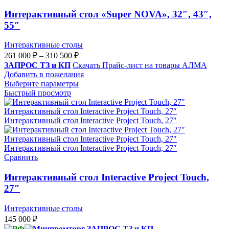
Интерактивный стол «Super NOVA», 32″, 43″,
55″
Интерактивные столы
Диапазон
261 000
₽
–
310 500
₽
цен:
ЗАПРОС ТЗ и КП
Скачать Прайс-лист на товары АЛМА
261
Добавить в пожелания
000 ₽
Выберите параметры
–
Быстрый просмотр
310
500 ₽
Сравнить
Интерактивный стол Interactive Project Touch,
27″
Интерактивные столы
145 000
₽
ЗАПРОС ТЗ и КП