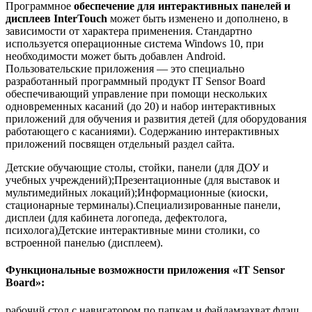
Программное
обеспечение для интерактивных панелей и
дисплеев InterTouch
может быть изменено и дополнено, в
зависимости от характера применения. Стандартно
используется операционные система Windows 10, при
необходимости может быть добавлен Android.
Пользовательские приложения — это специально
разработанный программный продукт IT Sensor Board
обеспечивающий управление при помощи нескольких
одновременных касаний (до 20) и набор интерактивных
приложений для обучения и развития детей (для оборудования
работающего с касаниями). Содержанию интерактивных
приложений посвящен отдельный раздел сайта.
Детские обучающие столы, стойки, панели (для ДОУ и
учебных учреждений);Презентационные (для выставок и
мультимедийных локаций);Информационные (киоски,
стационарные терминалы).Специализированные панели,
дисплеи (для кабинета логопеда, дефектолога,
психолога)Детские интерактивные мини столики, со
встроенной панелью (дисплеем).
Функциональные возможности приложения «IT Sensor
Board»:
рабочий стол с навигатором по папкам и файламзахват флэш