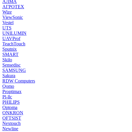
АЛМА
АГРОТЕХ
Wize
ViewSonic
Vestel
UTS
UNILUMIN
UAVProf
TeachTouch
Sputnix
SMART
Skilo
Sensedisc
SAMSUNG
Sakura
RDW Computers
Qomo
Proptimax
Pl-llc
PHILIPS
Optoma
ONKRON
OFTSIST
Nextouch
Newline