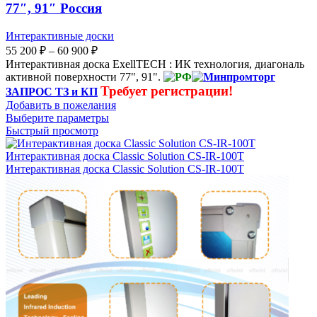
77″, 91″ Россия
Интерактивные доски
Диапазон
55 200
₽
–
60 900
₽
цен:
Интерактивная доска ExellTECH : ИК технология, диагональ
55
активной поверхности 77", 91".
200 ₽
Требует регистрации!
ЗАПРОС ТЗ и КП
–
Добавить в пожелания
60
Выберите параметры
900 ₽
Быстрый просмотр