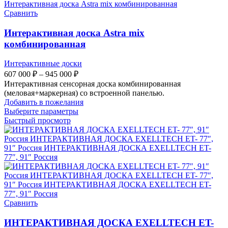
Сравнить
Интерактивная доска Astra mix
комбинированная
Интерактивные доски
Диапазон
607 000
₽
–
945 000
₽
цен:
Интерактивная сенсорная доска комбинированная
607
(меловая+маркерная) со встроенной панелью.
000 ₽
Добавить в пожелания
–
Выберите параметры
945
Быстрый просмотр
000 ₽
Сравнить
ИНТЕРАКТИВНАЯ ДОСКА EXELLTECH ET-