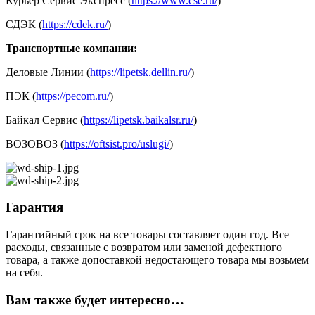
Курьер Сервис Экспресс (
https://www.cse.ru/
)
СДЭК (
https://cdek.ru/
)
Транспортные компании:
Деловые Линии (
https://lipetsk.dellin.ru/
)
ПЭК (
https://pecom.ru/
)
Байкал Сервис (
https://lipetsk.baikalsr.ru/
)
ВОЗОВОЗ (
https://oftsist.pro/uslugi/
)
Гарантия
Гарантийный срок на все товары составляет один год. Все
расходы, связанные с возвратом или заменой дефектного
товара, а также допоставкой недостающего товара мы возьмем
на себя.
Вам также будет интересно…