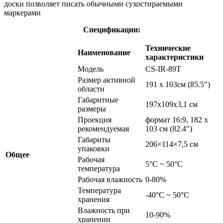
доски позволяет писать обычными сухостираемыми
маркерами
Спецификации:
Технические
Наименование
характеристики
Модель
CS-IR-89T
Размер активной
191 x 103см (85.5″)
области
Габаритные
197x109x3,1 см
размеры
Проекция
формат 16:9, 182 x
рекомендуемая
103 см (82.4″)
Габариты
206×114×7,5 см
упаковки
Общее
Рабочая
5°C ~ 50°C
температура
Рабочая влажность
0-80%
Температура
-40°C ~ 50°C
хранения
Влажность при
10-90%
хранении