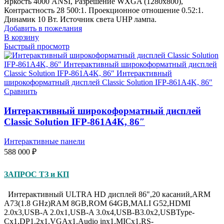
Яркость 4000 ANSI, Разрешение WXGA (1280x800),
Контрастность 28 500:1. Проекционное отношение 0.52:1.
Динамик 10 Вт. Источник света UHP лампа.
Добавить в пожелания
В корзину
Быстрый просмотр
Сравнить
Интерактивный широкоформатный дисплей
Classic Solution IFP-861A4K, 86″
Интерактивные панели
588 000
₽
ЗАПРОС ТЗ и КП
Интерактивный ULTRA HD дисплей 86",20 касаний,ARM
A73(1.8 GHz)RAM 8GB,ROM 64GB,MALI G52,HDMI
2.0x3,USB-A 2.0x1,USB-A 3.0х4,USB-B3.0x2,USBType-
Cx1,DP1.2x1,VGAх1,Audio inx1,MICx1,RS-