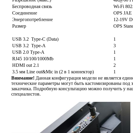
Беспроводная связь
Wi-Fi 802.
Соединение
OPS JAE 
Энергопотребление
12-19V DC
Размер
OPS Stan
USB 3.2 Type-C (Data)
1
USB 3.2 Type-A
3
USB 2.0 Type-A
1
RJ45 10/100/1000Mb
1
HDMI out 2.1
2
3.5 мм Line out&Mic in (2 в 1 коннектор)
1
Внимание!
Данная конфигурация модели не является един
технические параметры могут быть кастомизированы под 
заказчика. Подробную консультацию можно получить у н
специалистов.