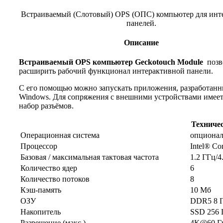
Встраиваемый (Слотовый) OPS (ОПС) компьютер для инт
панелей.
Описание
Встраиваемый OPS компьютер Geckotouch Module
позв
расширить рабочий функционал интерактивной панели.
С его помощью можно запускать приложения, разработанн
Windows. Для сопряжения с внешними устройствами имее
набор разъёмов.
Техниче
Операционная система
опциона
Процессор
Intel® C
Базовая / максимальная тактовая частота
1.2 ГГц/4
Количество ядер
6
Количество потоков
8
Кэш-память
10 Мб
ОЗУ
DDR5 8 
Накопитель
SSD 256 
Разрешение (макс.)
4К@60 Г