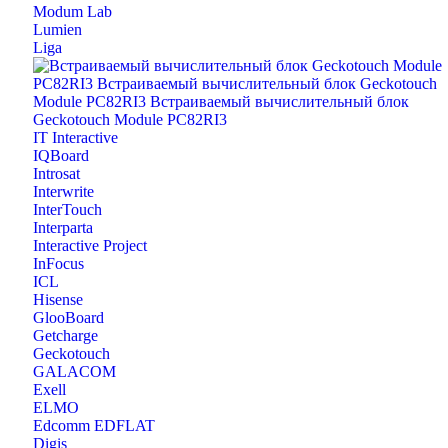
Modum Lab
Lumien
Liga
IT Interactive
IQBoard
Introsat
Interwrite
InterTouch
Interparta
Interactive Project
InFocus
ICL
Hisense
GlooBoard
Getcharge
Geckotouch
GALACOM
Exell
ELMO
Edcomm EDFLAT
Digis