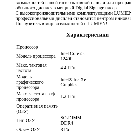
возможностей вашей интерактивной панели или превра
обычного дисплея в мощный Digital Signage плеер.
С высокопроизводительными комплектующими LUMIEN
профессиональный дисплей становится центром иннова
Погрузитесь в мир возможностей с LUMIEN!
Характеристики
Процессор
Intel Core i5-
Модель процессора
1240P
Макс. тактовая
4.4 ГГц
частота
Модель
Intel® Iris Xe
графического
Graphics
процессора
Макс. частота граф.
1.2 ГГц
процессора
Оперативная память
(ОЗУ)
SO-DIMM
Тип ОЗУ
DDR4
Объём ОЗУ
8 Гб