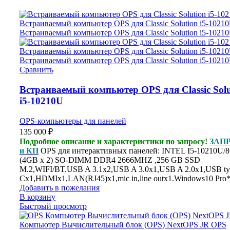
Сравнить
Встраиваемый компьютер OPS для Classic Solu
i5-10210U
OPS-компьютеры для панелей
135 000
₽
Подробное описание и характеристики по запросу!
ЗАПР
и КП
OPS для интерактивных панелей: INTEL I5-10210U/
(4GB x 2) SO-DIMM DDR4 2666MHZ ,256 GB SSD
M.2,WIFI/BT.USB A 3.1x2,USB A 3.0x1,USB A 2.0x1,USB ty
Cx1,HDMIx1,LAN(RJ45)x1,mic in,line outx1.Windows10 Pro
Добавить в пожелания
В корзину
Быстрый просмотр