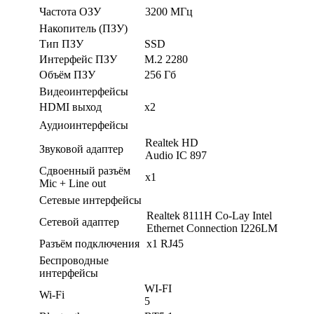
Частота ОЗУ
3200 МГц
Накопитель (ПЗУ)
Тип ПЗУ
SSD
Интерфейс ПЗУ
M.2 2280
Объём ПЗУ
256 Гб
Видеоинтерфейсы
HDMI выход
x2
Аудиоинтерфейсы
Realtek HD
Звуковой адаптер
Audio IC 897
Сдвоенный разъём
х1
Mic + Line out
Сетевые интерфейсы
Realtek 8111H Co-Lay Intel
Сетевой адаптер
Ethernet Connection I226LM
Разъём подключения
x1 RJ45
Беспроводные
интерфейсы
WI-FI
Wi-Fi
5