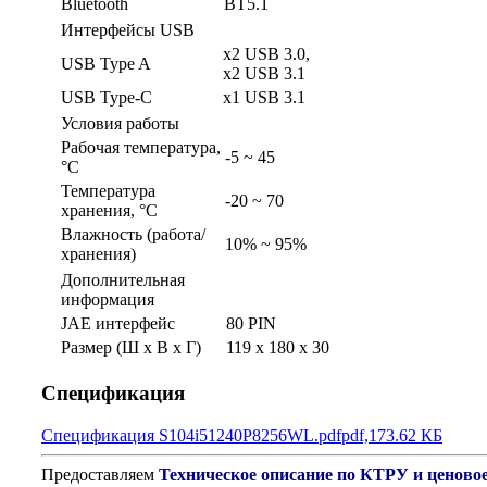
Bluetooth
BT5.1
Интерфейсы USB
x2 USB 3.0,
USB Type A
x2 USB 3.1
USB Type-C
x1 USB 3.1
Условия работы
Рабочая температура,
-5 ~ 45
°C
Температура
-20 ~ 70
хранения, °C
Влажность (работа/
10% ~ 95%
хранения)
Дополнительная
информация
JAE интерфейс
80 PIN
Размер (Ш х В х Г)
119 x 180 x 30
Спецификация
Спецификация S104i51240P8256WL.pdf
pdf,173.62 КБ
Предоставляем
Техническое описание по КТРУ и ценово