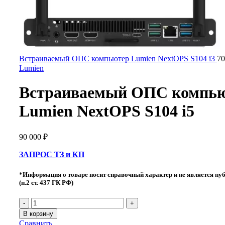
Встраиваемый ОПС компьютер Lumien NextOPS S104 i3
70
Lumien
Встраиваемый ОПС компь
Lumien NextOPS S104 i5
90 000
₽
ЗАПРОС ТЗ и КП
*Информация о товаре носит справочный характер и не является пу
(п.2 ст. 437 ГК РФ)
В корзину
Сравнить