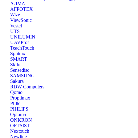
АЛМА
АГРОТЕХ
Wize
ViewSonic
Vestel
UTS
UNILUMIN
UAVProf
TeachTouch
Sputnix
SMART
Skilo
Sensedisc
SAMSUNG
Sakura
RDW Computers
Qomo
Proptimax
Pl-llc
PHILIPS
Optoma
ONKRON
OFTSIST
Nextouch
Newline