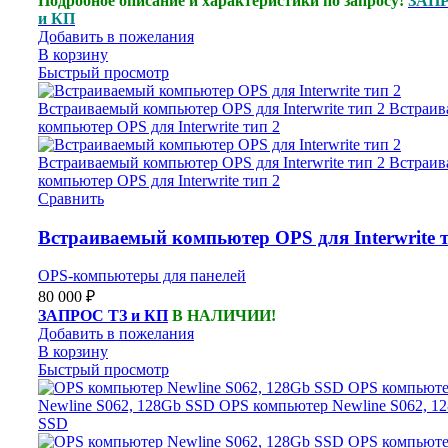
Подробное описание и характеристики по запросу!
ЗАПР
и КП
Добавить в пожелания
В корзину
Быстрый просмотр
Сравнить
Встраиваемый компьютер OPS для Interwrite т
OPS-компьютеры для панелей
80 000
₽
ЗАПРОС ТЗ и КП
В НАЛИЧИИ!
Добавить в пожелания
В корзину
Быстрый просмотр