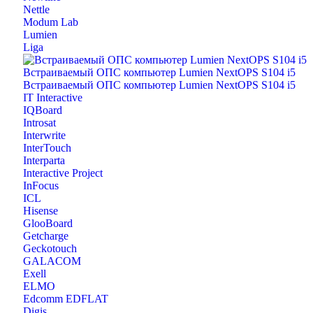
Nettle
Modum Lab
Lumien
Liga
IT Interactive
IQBoard
Introsat
Interwrite
InterTouch
Interparta
Interactive Project
InFocus
ICL
Hisense
GlooBoard
Getcharge
Geckotouch
GALACOM
Exell
ELMO
Edcomm EDFLAT
Digis