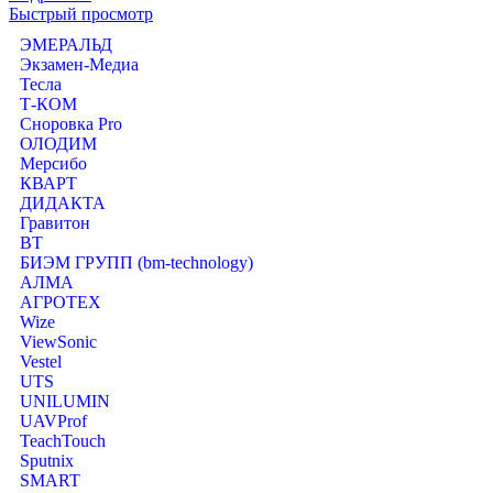
Быстрый просмотр
ЭМЕРАЛЬД
Экзамен-Медиа
Тесла
Т-КОМ
Сноровка Pro
ОЛОДИМ
Мерсибо
КВАРТ
ДИДАКТА
Гравитон
ВТ
БИЭМ ГРУПП (bm-technology)
АЛМА
АГРОТЕХ
Wize
ViewSonic
Vestel
UTS
UNILUMIN
UAVProf
TeachTouch
Sputnix
SMART