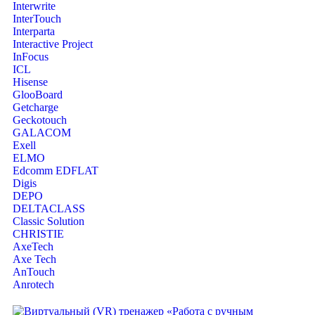
Interwrite
InterTouch
Interparta
Interactive Project
InFocus
ICL
Hisense
GlooBoard
Getcharge
Geckotouch
GALACOM
Exell
ELMO
Edcomm EDFLAT
Digis
DEPO
DELTACLASS
Classic Solution
CHRISTIE
AxeTech
Axe Tech
AnTouch
Anrotech