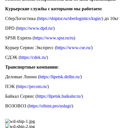
Курьерские службы с которыми мы работаем:
СберЛогистика (
https://shiptor.ru/sberlogistics/login/
) до 10кг
DPD (
https://www.dpd.ru/
)
SPSR Express (
https://www.spsr.ru/ru
)
Курьер Сервис Экспресс (
https://www.cse.ru/
)
СДЭК (
https://cdek.ru/
)
Транспортные компании:
Деловые Линии (
https://lipetsk.dellin.ru/
)
ПЭК (
https://pecom.ru/
)
Байкал Сервис (
https://lipetsk.baikalsr.ru/
)
ВОЗОВОЗ (
https://oftsist.pro/uslugi/
)