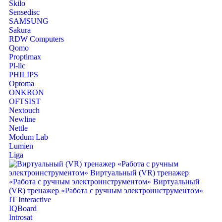
Skilo
Sensedisc
SAMSUNG
Sakura
RDW Computers
Qomo
Proptimax
Pl-llc
PHILIPS
Optoma
ONKRON
OFTSIST
Nextouch
Newline
Nettle
Modum Lab
Lumien
Liga
IT Interactive
IQBoard
Introsat