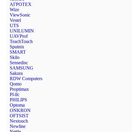
АГРОТЕХ
Wize
ViewSonic
Vestel
UTS
UNILUMIN
UAVProf
TeachTouch
Sputnix
SMART
Skilo
Sensedisc
SAMSUNG
Sakura
RDW Computers
Qomo
Proptimax
Pl-llc
PHILIPS
Optoma
ONKRON
OFTSIST
Nextouch
Newline
Nettle