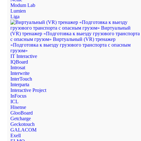
Modum Lab
Lumien
Liga
IT Interactive
IQBoard
Introsat
Interwrite
InterTouch
Interparta
Interactive Project
InFocus
ICL
Hisense
GlooBoard
Getcharge
Geckotouch
GALACOM
Exell