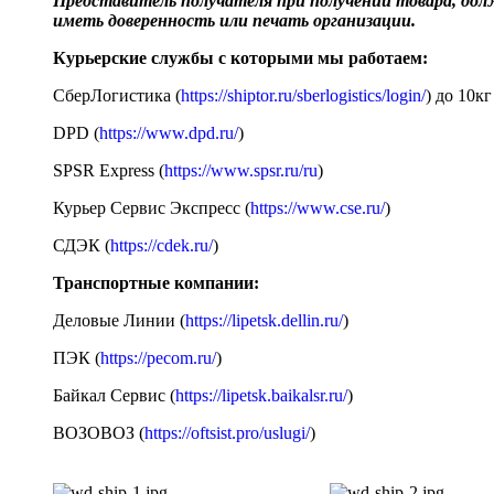
Представитель получателя при получении товара, до
иметь доверенность или печать организации.
Курьерские службы с которыми мы работаем:
СберЛогистика (
https://shiptor.ru/sberlogistics/login/
) до 10кг
DPD (
https://www.dpd.ru/
)
SPSR Express (
https://www.spsr.ru/ru
)
Курьер Сервис Экспресс (
https://www.cse.ru/
)
СДЭК (
https://cdek.ru/
)
Транспортные компании:
Деловые Линии (
https://lipetsk.dellin.ru/
)
ПЭК (
https://pecom.ru/
)
Байкал Сервис (
https://lipetsk.baikalsr.ru/
)
ВОЗОВОЗ (
https://oftsist.pro/uslugi/
)