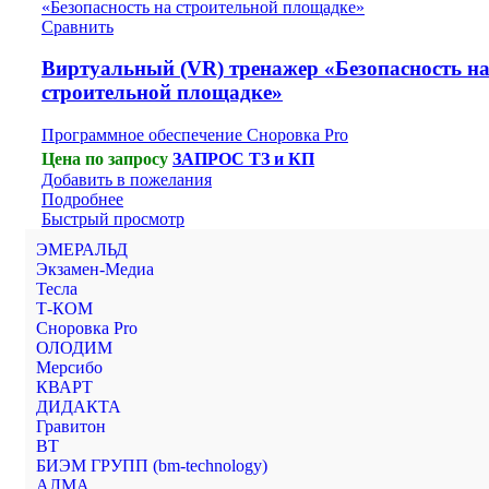
Сравнить
Виртуальный (VR) тренажер «Безопасность н
строительной площадке»
Программное обеспечение Сноровка Pro
Цена по запросу
ЗАПРОС ТЗ и КП
Добавить в пожелания
Подробнее
Быстрый просмотр
ЭМЕРАЛЬД
Экзамен-Медиа
Тесла
Т-КОМ
Сноровка Pro
ОЛОДИМ
Мерсибо
КВАРТ
ДИДАКТА
Гравитон
ВТ
БИЭМ ГРУПП (bm-technology)
АЛМА