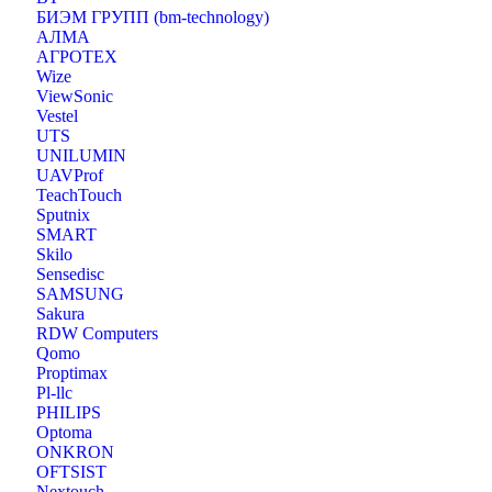
БИЭМ ГРУПП (bm-technology)
АЛМА
АГРОТЕХ
Wize
ViewSonic
Vestel
UTS
UNILUMIN
UAVProf
TeachTouch
Sputnix
SMART
Skilo
Sensedisc
SAMSUNG
Sakura
RDW Computers
Qomo
Proptimax
Pl-llc
PHILIPS
Optoma
ONKRON
OFTSIST
Nextouch