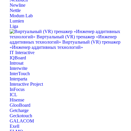
Newline
Nettle
Modum Lab
Lumien
Liga
IT Interactive
IQBoard
Introsat
Interwrite
InterTouch
Interparta
Interactive Project
InFocus
ICL
Hisense
GlooBoard
Getcharge
Geckotouch
GALACOM
Exell