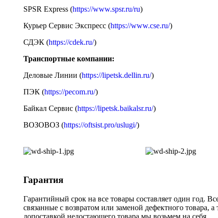
SPSR Express (
https://www.spsr.ru/ru
)
Курьер Сервис Экспресс (
https://www.cse.ru/
)
СДЭК (
https://cdek.ru/
)
Транспортные компании:
Деловые Линии (
https://lipetsk.dellin.ru/
)
ПЭК (
https://pecom.ru/
)
Байкал Сервис (
https://lipetsk.baikalsr.ru/
)
ВОЗОВОЗ (
https://oftsist.pro/uslugi/
)
Гарантия
Гарантийный срок на все товары составляет один год. Вс
связанные с возвратом или заменой дефектного товара, а
допоставкой недостающего товара мы возьмем на себя.