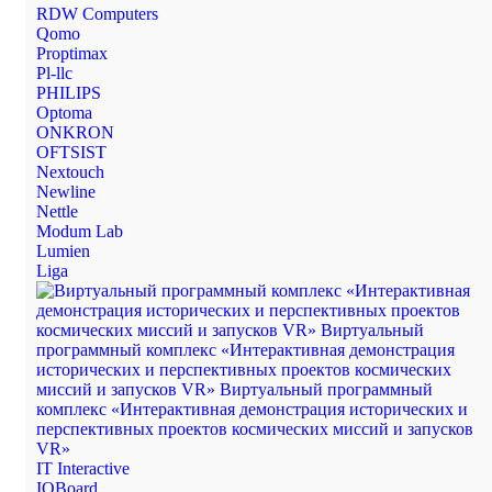
RDW Computers
Qomo
Proptimax
Pl-llc
PHILIPS
Optoma
ONKRON
OFTSIST
Nextouch
Newline
Nettle
Modum Lab
Lumien
Liga
IT Interactive
IQBoard