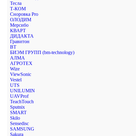
Тесла
Т-КОМ
Сноровка Pro
ОЛОДИМ
Мерсибо
КВАРТ
ДИДАКТА
Гравитон
ВТ
БИЭМ ГРУПП (bm-technology)
АЛМА
АГРОТЕХ
Wize
ViewSonic
Vestel
UTS
UNILUMIN
UAVProf
TeachTouch
Sputnix
SMART
Skilo
Sensedisc
SAMSUNG
Sakura