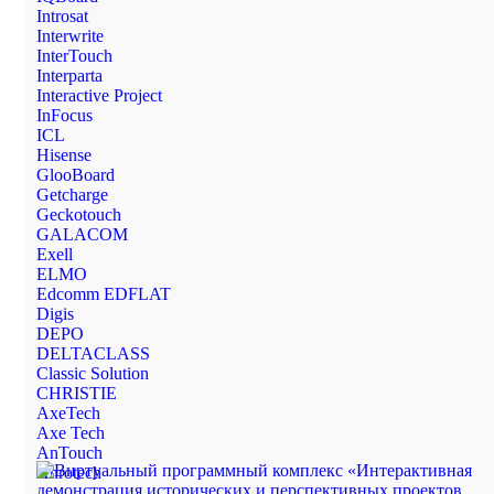
Introsat
Interwrite
InterTouch
Interparta
Interactive Project
InFocus
ICL
Hisense
GlooBoard
Getcharge
Geckotouch
GALACOM
Exell
ELMO
Edcomm EDFLAT
Digis
DEPO
DELTACLASS
Classic Solution
CHRISTIE
AxeTech
Axe Tech
AnTouch
Anrotech