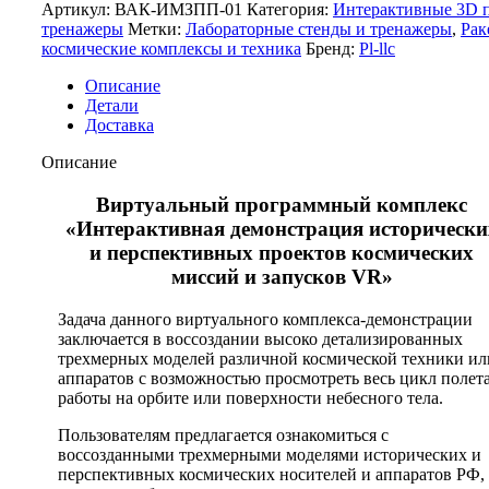
Артикул:
ВАК-ИМЗПП-01
Категория:
Интерактивные 3D п
тренажеры
Метки:
Лабораторные стенды и тренажеры
,
Рак
космические комплексы и техника
Бренд:
Pl-llc
Описание
Детали
Доставка
Описание
Виртуальный программный комплекс
«Интерактивная демонстрация исторически
и перспективных проектов космических
миссий и запусков VR»
Задача данного виртуального комплекса-демонстрации
заключается в воссоздании высоко детализированных
трехмерных моделей различной космической техники ил
аппаратов с возможностью просмотреть весь цикл полет
работы на орбите или поверхности небесного тела.
Пользователям предлагается ознакомиться с
воссозданными трехмерными моделями исторических и
перспективных космических носителей и аппаратов РФ,