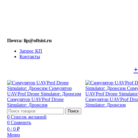
МАХ: +7 (909) 219-19-23
Почта: lip@oftsist.ru
Запрос КП
Контакты
Тел.:
+
Поиск
0
Список желаний
0
Сравнить
0
/
0
₽
Меню