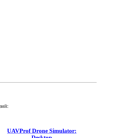
зий:
UAVProf Drone Simulator:
Desktop