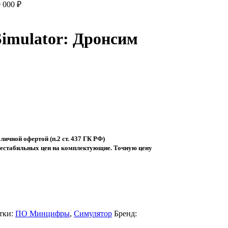
0 000
₽
imulator: Дронсим
ичной офертой (п.2 ст. 437 ГК РФ)
 нестабильных цен на комплектующие. Точную цену
тки:
ПО Минцифры
,
Симулятор
Бренд: