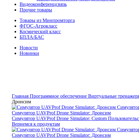
Видеоконференцсвязь
Прочие товары
Товары из Минпромторга
ФГОС-Агрокласс
Космический класс
БПЛА/БАС
Новости
Новинки
Новое
Нажмите, чтобы увеличить
Главная
Программное обеспечение
Виртуальные тренаже
Дронсим
Симулятор UAVProf Drone Simulator: Сustom Пользователь
Вернемся к продуктам