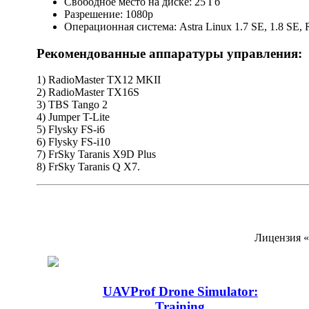
Свободное место на диске: 25 Гб
Разрешение: 1080р
Операционная система: Astra Linux 1.7 SE, 1.8 SE, 
Рекомендованные аппаратуры управления:
1) RadioMaster TX12 MKII
2) RadioMaster TX16S
3) TBS Tango 2
4) Jumper T-Lite
5) Flysky FS-i6
6) Flysky FS-i10
7) FrSky Taranis X9D Plus
8) FrSky Taranis Q X7.
Лицензия «
UAVProf Drone Simulator:
Training