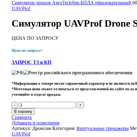
Cимулятор дронов AgroTechSim БПЛА образовательный
6
UAVProf
Симулятор UAVProf Drone S
ЦЕНА ПО ЗАПРОСУ
Цена по запросу!
ЗАПРОС ТЗ и КП
*Информация о товаре носит справочный характер и не является публ
*Итоговая цена может отличаться от представленной на сайте из-за
уточняйте в отделе продаж.
В корзину
Сравнить
Добавить в пожелания
Артикул:
Дронсим
Категория:
Виртуальные тренажеры
Ме
UAVProf