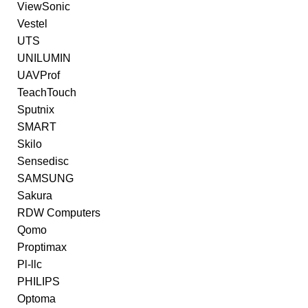
ViewSonic
Vestel
UTS
UNILUMIN
UAVProf
TeachTouch
Sputnix
SMART
Skilo
Sensedisc
SAMSUNG
Sakura
RDW Computers
Qomo
Proptimax
Pl-llc
PHILIPS
Optoma