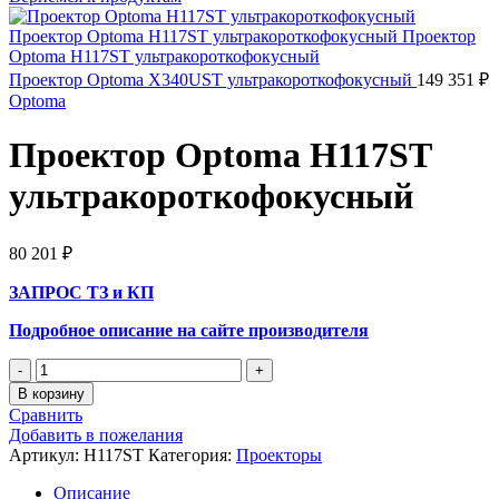
Проектор Optoma X340UST ультракороткофокусный
149 351
₽
Optoma
Проектор Optoma H117ST
ультракороткофокусный
80 201
₽
ЗАПРОС ТЗ и КП
Подробное описание на сайте производителя
Количество
товара
В корзину
Проектор
Сравнить
Optoma
Добавить в пожелания
H117ST
Артикул:
H117ST
Категория:
Проекторы
ультракороткофокусный
Описание