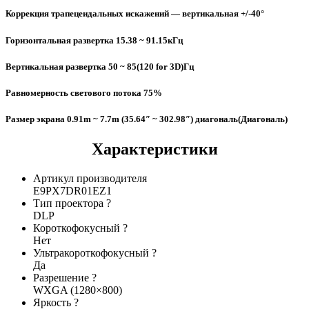
Коррекция трапецеидальных искажений — вертикальная +/-40°
Горизонтальная развертка 15.38 ~ 91.15кГц
Вертикальная развертка 50 ~ 85(120 for 3D)Гц
Равномерность светового потока 75%
Размер экрана 0.91m ~ 7.7m (35.64″ ~ 302.98″) диагональ(Диагональ)
Характеристики
Артикул производителя
E9PX7DR01EZ1
Тип проектора
?
DLP
Короткофокусный
?
Нет
Ультракороткофокусный
?
Да
Разрешение
?
WXGA (1280×800)
Яркость
?