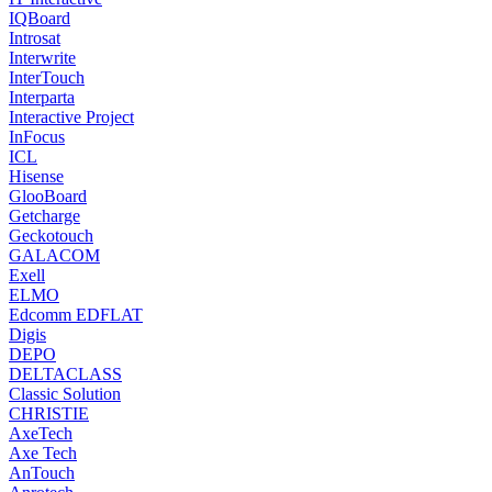
IQBoard
Introsat
Interwrite
InterTouch
Interparta
Interactive Project
InFocus
ICL
Hisense
GlooBoard
Getcharge
Geckotouch
GALACOM
Exell
ELMO
Edcomm EDFLAT
Digis
DEPO
DELTACLASS
Classic Solution
CHRISTIE
AxeTech
Axe Tech
AnTouch