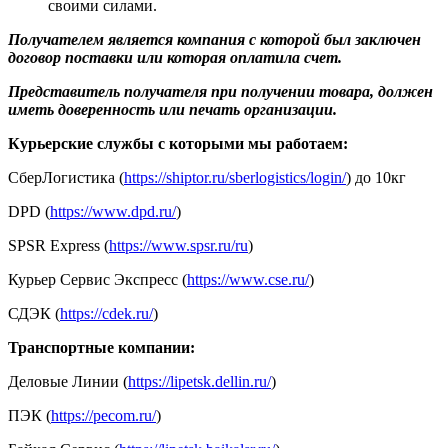
своими силами.
Получателем является компания с которой был заключен
договор поставки или которая оплатила счет.
Представитель получателя при получении товара, должен
иметь доверенность или печать организации.
Курьерские службы с которыми мы работаем:
СберЛогистика (
https://shiptor.ru/sberlogistics/login/
) до 10кг
DPD (
https://www.dpd.ru/
)
SPSR Express (
https://www.spsr.ru/ru
)
Курьер Сервис Экспресс (
https://www.cse.ru/
)
СДЭК (
https://cdek.ru/
)
Транспортные компании:
Деловые Линии (
https://lipetsk.dellin.ru/
)
ПЭК (
https://pecom.ru/
)