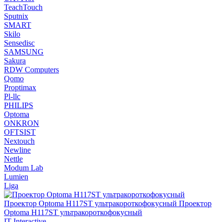
TeachTouch
Sputnix
SMART
Skilo
Sensedisc
SAMSUNG
Sakura
RDW Computers
Qomo
Proptimax
Pl-llc
PHILIPS
Optoma
ONKRON
OFTSIST
Nextouch
Newline
Nettle
Modum Lab
Lumien
Liga
IT Interactive