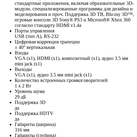
стандартные приложения, включая образовательные 3D-
модули, специализированные программы для дизайна и
моделирования и проч. Поддержка 3D ТВ, Blu-ray 3D™,
игровые консоли 3D Sony® PS3 и Microsoft® Xbox 360
согласно стандарту HDMI v1.4a
Порты управления
USB (тип A), RS-232
Цифровая коррекция трапеции
± 40° вертикальная
Входы
VGA (x1), HDMI (x1), композитный (x1), аудио 3.5 мм
mini jack (x1)
Выходы
VGA (x1), аудио 3.5 мм mini jack (x1)
Количество встроенных громкоговорителей
1 x 2 Вт
Уровень шума
29 дБ
Поддержка 3D
да
Поддержка HDTV
да
Габариты (ширина)
316 мм
Габариты (глубина)