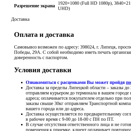
1920×1080 (Full HD 1080p), 3840×21
Разрешение экрана
UHD)
Доставка
Оплата и доставка
Самовывоз возможен по адресу: 398024, г. Липецк, просп
Победы, 29А. С собой необходимо иметь печать организ
доверенность с паспортом.
Условия доставки
Ознакомиться с расценками Вы может пройдя
по
Доставка за пределы Липецкой области – заказы до 
отправляем курьером до терминала в вашем городе 
адреса; оплачивается покупателем отдельно при по
заказы свыше 30кг отправляем Транспортной компа
вашего города или до адреса.
Доставка осуществляется по предварительному сог
в рабочее время с 9-00 до 18-00 с ПН по ПТ.
В случае отсутствия ответственного лица и не гото
помещения к приемке, клиент оплачивает повторн