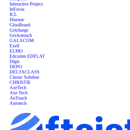
Interactive Project
InFocus
ICL
Hisense
GlooBoard
Getcharge
Geckotouch
GALACOM
Exell
ELMO
Edcomm EDFLAT
Digis
DEPO
DELTACLASS
Classic Solution
CHRISTIE
AxeTech
Axe Tech
AnTouch
Anrotech