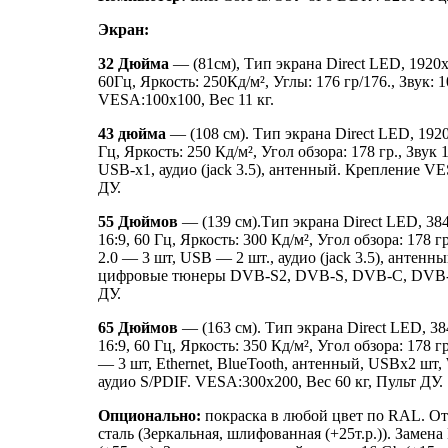
Экран:
32 Дюйма
— (81см), Тип экрана Direct LED, 1920х
60Гц, Яркость: 250Кд/м², Углы: 176 гр/176., Звук: 1
VESA:100х100, Вес 11 кг.
43 дюйма
— (108 см). Тип экрана Direct LED, 1920
Гц, Яркость: 250 Кд/м², Угол обзора: 178 гр., Звук
USB-х1, аудио (jack 3.5), антенный. Крепление V
ДУ.
55 Дюймов
— (139 см).Тип экрана Direct LED, 3
16:9, 60 Гц, Яркость: 300 Кд/м², Угол обзора: 178 г
2.0 — 3 шт, USB — 2 шт., аудио (jack 3.5), антен
цифровые тюнеры DVB-S2, DVB-S, DVB-C, DVB-
ДУ.
65 Дюймов
— (163 см). Тип экрана Direct LED, 3
16:9, 60 Гц, Яркость: 350 Кд/м², Угол обзора: 178 г
— 3 шт, Ethernet, BlueTooth, антенный, USBх2 шт,
аудио S/PDIF. VESA:300х200, Вес 60 кг, Пульт ДУ.
Опционально:
покраска в любой цвет по RAL. О
сталь (Зеркальная, шлифованная (+25т.р.)). Замена 