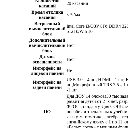
Количество
20 касаний
касаний
Время отклика
< 5 ˙м/с
касания
Встроенный
Intel Core i3/ОЗУ 8Гб DDR4 3
вычислительный
512Гб/Win 10
блок
Дополнительный
вычислительный
Нет
блок
Датчик
Нет
освещенности
Интерфейс на
Нет
лицевой панели
USB 3.0 – 4 шт, HDMI – 1 шт, E
Интерфейс на
шт,Микрофонный TRS 3.5 – 1 
задней панели
-1 шт.
Для ДОУ 14 блоков(30 тыс зад
развития детей от 2- х лет, ра
ФГОС стандарту. Для СОШэле
ПО
пособия и тренажеры к учебни
языку, математике, алгебре, ге
английскому языку с 1 по 11 кл
«Белых досок» с мощным фун