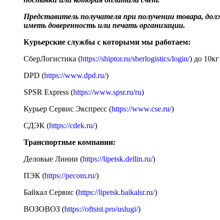
Представитель получателя при получении товара, до
иметь доверенность или печать организации.
Курьерские службы с которыми мы работаем:
СберЛогистика (
https://shiptor.ru/sberlogistics/login/
) до 10кг
DPD (
https://www.dpd.ru/
)
SPSR Express (
https://www.spsr.ru/ru
)
Курьер Сервис Экспресс (
https://www.cse.ru/
)
СДЭК (
https://cdek.ru/
)
Транспортные компании:
Деловые Линии (
https://lipetsk.dellin.ru/
)
ПЭК (
https://pecom.ru/
)
Байкал Сервис (
https://lipetsk.baikalsr.ru/
)
ВОЗОВОЗ (
https://oftsist.pro/uslugi/
)