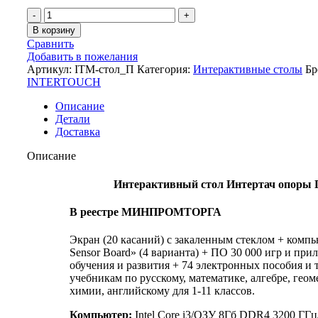
В корзину
Сравнить
Добавить в пожелания
Артикул:
ITM-стол_П
Категория:
Интерактивные столы
Бр
INTERTOUCH
Описание
Детали
Доставка
Описание
Интерактивный стол Интертач опоры 
В реестре МИНПРОМТОРГА
Экран (20 касаний) с закаленным стеклом + комп
Sensor Board» (4 варианта) + ПО 30 000 игр и при
обучения и развития + 74 электронных пособия и 
учебникам по русскому, математике, алгебре, геом
химии, английскому для 1-11 классов.
Компьютер
:
Intel Core i3/ОЗУ 8Гб DDR4 3200 ГГ