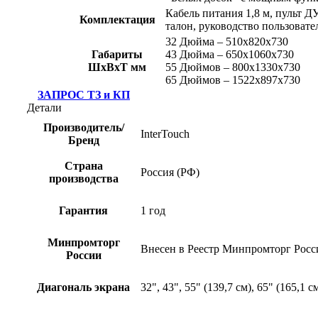
Кабель питания 1,8 м, пульт Д
Комплектация
талон, руководство пользовате
32 Дюйма – 510х820х730
Габариты
43 Дюйма – 650х1060х730
ШхВхТ мм
55 Дюймов – 800х1330х730
65 Дюймов – 1522х897х730
ЗАПРОС ТЗ и КП
Детали
Производитель/
InterTouch
Бренд
Страна
Россия (РФ)
производства
Гарантия
1 год
Минпромторг
Внесен в Реестр Минпромторг Росс
России
Диагональ экрана
32", 43", 55" (139,7 см), 65" (165,1 с