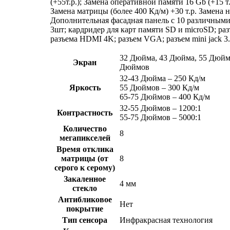
(+55т.р.); Замена оперативной памяти 16 Gb (+15 т.р
Замена матрицы (более 400 Кд/м) +30 т.р. Замена 
Дополнительная фасадная панель с 10 различными
3шт; кардридер для карт памяти SD и microSD; раз
разъема HDMI 4K; разъем VGA; разъем mini jack 3.5
32 Дюйма, 43 Дюйма, 55 Дюйм
Экран
Дюймов
32-43 Дюйма – 250 Кд/м
Яркость
55 Дюймов – 300 Кд/м
65-75 Дюймов – 400 Кд/м
32-55 Дюймов – 1200:1
Контрастность
55-75 Дюймов – 5000:1
Количество
8
мегапикселей
Время отклика
матрицы (от
8
серого к серому)
Закаленное
4 мм
стекло
Антибликовое
Нет
покрытие
Тип сенсора
Инфракрасная технология