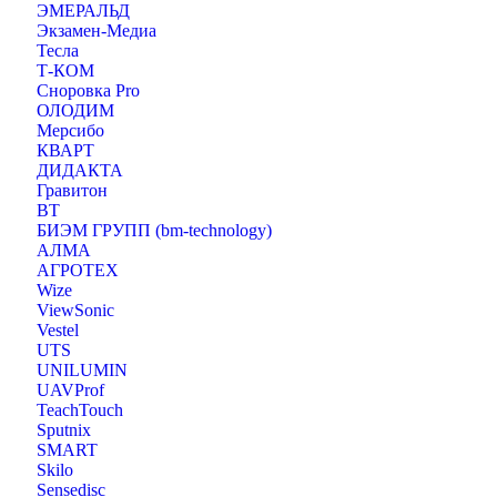
ЭМЕРАЛЬД
Экзамен-Медиа
Тесла
Т-КОМ
Сноровка Pro
ОЛОДИМ
Мерсибо
КВАРТ
ДИДАКТА
Гравитон
ВТ
БИЭМ ГРУПП (bm-technology)
АЛМА
АГРОТЕХ
Wize
ViewSonic
Vestel
UTS
UNILUMIN
UAVProf
TeachTouch
Sputnix
SMART
Skilo
Sensedisc