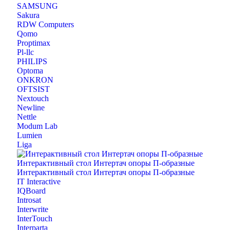
SAMSUNG
Sakura
RDW Computers
Qomo
Proptimax
Pl-llc
PHILIPS
Optoma
ONKRON
OFTSIST
Nextouch
Newline
Nettle
Modum Lab
Lumien
Liga
IT Interactive
IQBoard
Introsat
Interwrite
InterTouch
Interparta