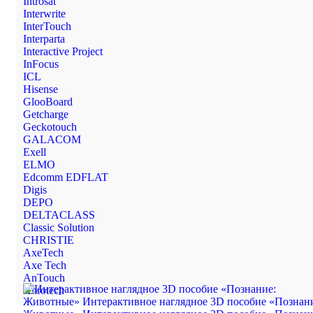
Introsat
Interwrite
InterTouch
Interparta
Interactive Project
InFocus
ICL
Hisense
GlooBoard
Getcharge
Geckotouch
GALACOM
Exell
ELMO
Edcomm EDFLAT
Digis
DEPO
DELTACLASS
Classic Solution
CHRISTIE
AxeTech
Axe Tech
AnTouch
Anrotech