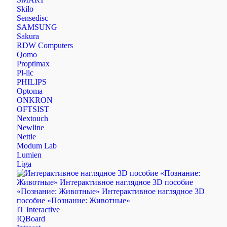
Skilo
Sensedisc
SAMSUNG
Sakura
RDW Computers
Qomo
Proptimax
Pl-llc
PHILIPS
Optoma
ONKRON
OFTSIST
Nextouch
Newline
Nettle
Modum Lab
Lumien
Liga
IT Interactive
IQBoard