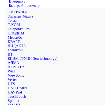
В корзину
Быстрый просмотр
ЭМЕРАЛЬД
Экзамен-Медиа
Тесла
Т-КОМ
Сноровка Pro
ОЛОДИМ
Мерсибо
КВАРТ
ДИДАКТА
Гравитон
ВТ
БИЭМ ГРУПП (bm-technology)
АЛМА
АГРОТЕХ
Wize
ViewSonic
Vestel
UTS
UNILUMIN
UAVProf
TeachTouch
Sputnix
SMART