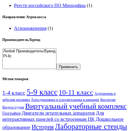
Реестр российского ПО Минцифры
(1)
Направление Агрокласса
Агроинженерия
(1)
Производитель/Бренд
Применить
Метки товаров
5-9 класс
10-11 класс
1-4 класс
Астрономия и
Аэродинамика и аэромеханика в авиации
Биология
небесная механика
Виртуальный учебный комплекс
Видеостудия
Двигатели летательных аппаратов
Для
География
Дошкольное
интерактивных панелей со встроенным ПК
Лабораторные стенды
История
образование