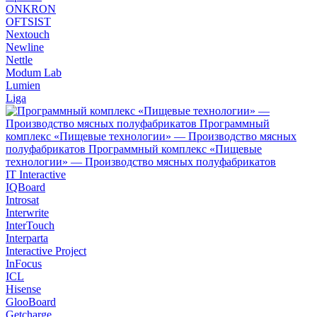
ONKRON
OFTSIST
Nextouch
Newline
Nettle
Modum Lab
Lumien
Liga
IT Interactive
IQBoard
Introsat
Interwrite
InterTouch
Interparta
Interactive Project
InFocus
ICL
Hisense
GlooBoard
Getcharge