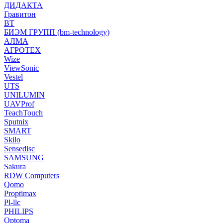
ДИДАКТА
Гравитон
ВТ
БИЭМ ГРУПП (bm-technology)
АЛМА
АГРОТЕХ
Wize
ViewSonic
Vestel
UTS
UNILUMIN
UAVProf
TeachTouch
Sputnix
SMART
Skilo
Sensedisc
SAMSUNG
Sakura
RDW Computers
Qomo
Proptimax
Pl-llc
PHILIPS
Optoma