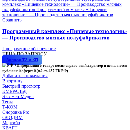
Сравнить
Программный комплекс «Пищевые технологии»
— Производство мясных полуфабрикатов
Программное обеспечение
ЦЕНА ПО ЗАПРОСУ
Запрос ТЗ и КП
*Информация о товаре носит справочный характер и не является
публичной офертой (п.2 ст. 437 ГК РФ)
Добавить в пожелания
В корзину
Быстрый просмотр
ЭМЕРАЛЬД
Экзамен-Медиа
Тесла
Т-КОМ
Сноровка Pro
ОЛОДИМ
Мерсибо
КВАРТ