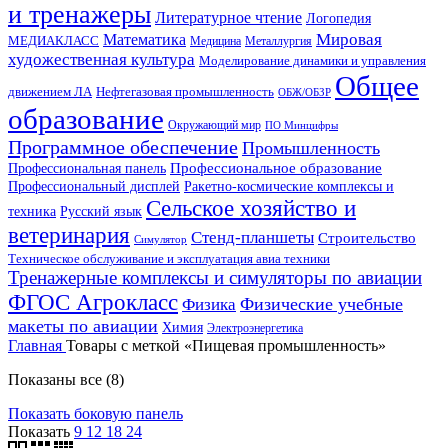
и тренажеры
Литературное чтение
Логопедия
Мировая
Математика
МЕДИАКЛАСС
Медицина
Металлургия
художественная культура
Моделирование динамики и управления
Общее
движением ЛА
Нефтегазовая промышленность
ОБЖ/ОБЗР
образование
Окружающий мир
ПО Минцифры
Программное обеспечение
Промышленность
Профессиональное образование
Профессиональная панель
Профессиональный дисплей
Ракетно-космические комплексы и
Сельское хозяйство и
Русский язык
техника
ветеринария
Стенд-планшеты
Строительство
Симулятор
Техническое обслуживание и эксплуатация авиа техники
Тренажерные комплексы и симуляторы по авиации
ФГОС Агрокласс
Физические учебные
Физика
макеты по авиации
Химия
Электроэнергетика
Главная
Товары с меткой «Пищевая промышленность»
Сортировка:
Показаны все (8)
самые
Показать боковую панель
недавние
Показать
9
12
18
24