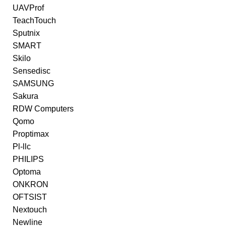
UAVProf
TeachTouch
Sputnix
SMART
Skilo
Sensedisc
SAMSUNG
Sakura
RDW Computers
Qomo
Proptimax
Pl-llc
PHILIPS
Optoma
ONKRON
OFTSIST
Nextouch
Newline