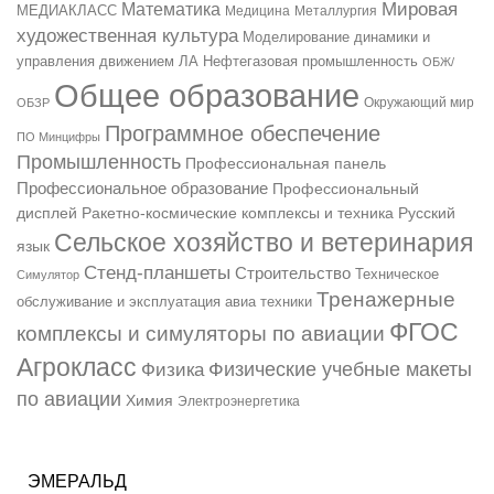
Мировая
Математика
МЕДИАКЛАСС
Медицина
Металлургия
художественная культура
Моделирование динамики и
управления движением ЛА
Нефтегазовая промышленность
ОБЖ/
Общее образование
ОБЗР
Окружающий мир
Программное обеспечение
ПО Минцифры
Промышленность
Профессиональная панель
Профессиональное образование
Профессиональный
Русский
дисплей
Ракетно-космические комплексы и техника
Сельское хозяйство и ветеринария
язык
Стенд-планшеты
Строительство
Техническое
Симулятор
Тренажерные
обслуживание и эксплуатация авиа техники
ФГОС
комплексы и симуляторы по авиации
Агрокласс
Физические учебные макеты
Физика
по авиации
Химия
Электроэнергетика
ЭМЕРАЛЬД