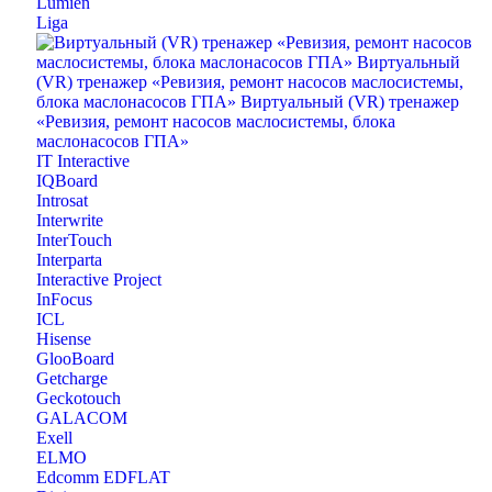
Lumien
Liga
IT Interactive
IQBoard
Introsat
Interwrite
InterTouch
Interparta
Interactive Project
InFocus
ICL
Hisense
GlooBoard
Getcharge
Geckotouch
GALACOM
Exell
ELMO
Edcomm EDFLAT