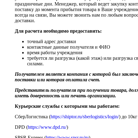
праздничные дни. Менеджер, который ведет закупку кон
поставку до момента прибытия товара в Ваше учреждени
всегда на связи, Вы можете звонить нам по любым вопро
доставки.
Для расчета необходимо предоставить:
точный адрес доставки
контактные данные получателя и ФИО
время работы учреждения
требуется ли разгрузка (какой этаж) или разгрузка 
силами.
Получателем является компания с которой был заключе
поставки или которая оплатила счет.
Представитель получателя при получении товара, до
иметь доверенность или печать организации.
Курьерские службы с которыми мы работаем:
СберЛогистика (
https://shiptor.ru/sberlogistics/login/
) до 10кг
DPD (
https://www.dpd.ru/
)
SPSR Express (
https://www.spsr.ru/ru
)