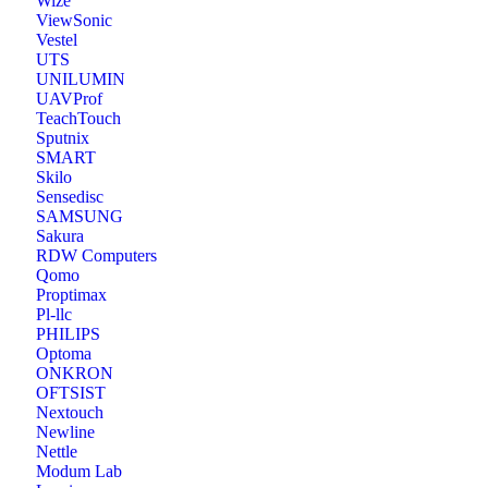
Wize
ViewSonic
Vestel
UTS
UNILUMIN
UAVProf
TeachTouch
Sputnix
SMART
Skilo
Sensedisc
SAMSUNG
Sakura
RDW Computers
Qomo
Proptimax
Pl-llc
PHILIPS
Optoma
ONKRON
OFTSIST
Nextouch
Newline
Nettle
Modum Lab